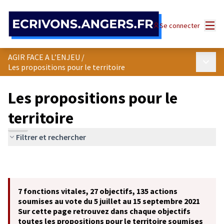
Panneau de gestion des cookies
Menu
Se connecter
AGIR FACE A L’ENJEU
/
Menu p
Les propositions pour le territoire
Les propositions pour le
territoire
Filtrer et rechercher
7 fonctions vitales, 27 objectifs, 135 actions
soumises au vote du 5 juillet au 15 septembre 2021
Sur cette page retrouvez dans chaque objectifs
toutes les propositions pour le territoire soumises