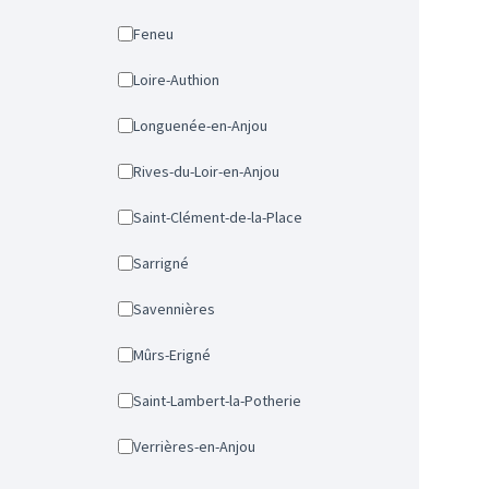
Feneu
Loire-Authion
Longuenée-en-Anjou
Rives-du-Loir-en-Anjou
Saint-Clément-de-la-Place
Sarrigné
Savennières
Mûrs-Erigné
Saint-Lambert-la-Potherie
Verrières-en-Anjou