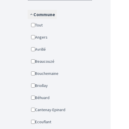
Commune
Tout
Angers
Avrillé
Beaucouzé
Bouchemaine
Briollay
Béhuard
Cantenay-Epinard
Ecouflant