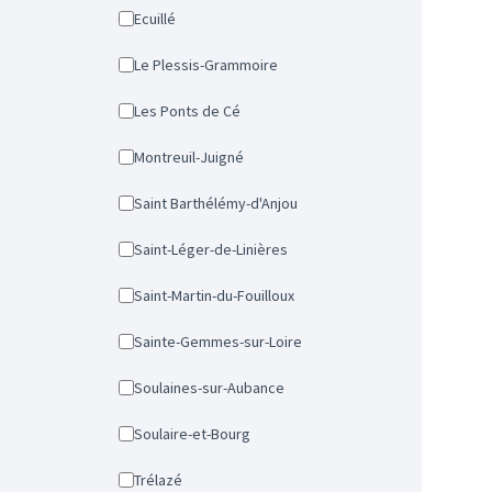
Ecuillé
Le Plessis-Grammoire
Les Ponts de Cé
Montreuil-Juigné
Saint Barthélémy-d'Anjou
Saint-Léger-de-Linières
Saint-Martin-du-Fouilloux
Sainte-Gemmes-sur-Loire
Soulaines-sur-Aubance
Soulaire-et-Bourg
Trélazé