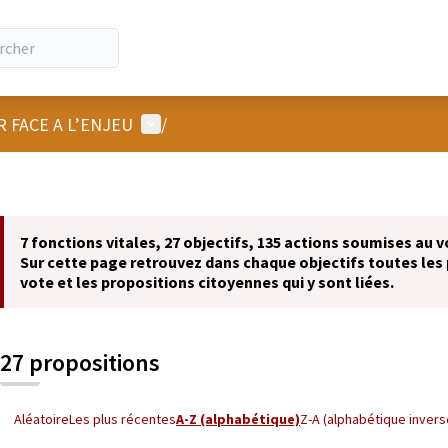
Menu utilisateur
R FACE A L’ENJEU
/
7 fonctions vitales, 27 objectifs, 135 actions soumises au v
Sur cette page retrouvez dans chaque objectifs toutes les 
vote et les propositions citoyennes qui y sont liées.
27 propositions
Aléatoire
Les plus récentes
A-Z (alphabétique)
Z-A (alphabétique invers