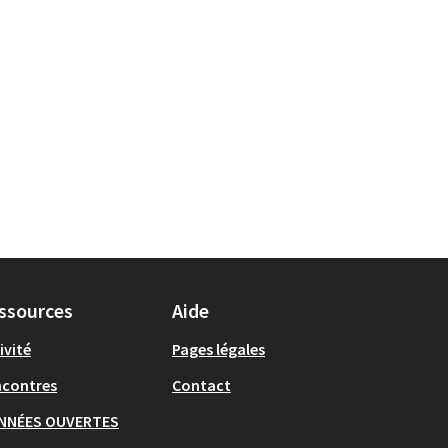
ssources
Aide
ivité
Pages légales
ncontres
Contact
NNÉES OUVERTES