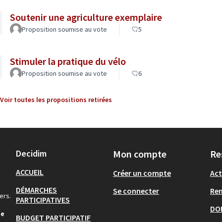
Soutenir une agriculture exemplaire
Proposition soumise au vote
5
Stimuler la pratique du vélo
Proposition soumise au vote
6
Voir toutes les propositions retirées
Decidim
Mon compte
Re
ACCUEIL
Créer un compte
Act
DÉMARCHES
Se connecter
Re
ers.
PARTICIPATIVES
DO
de
BUDGET PARTICIPATIF