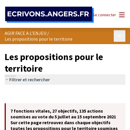
Panneau de gestion des cookies
Menu
Se connecter
AGIR FACE A L’ENJEU
/
Menu p
Les propositions pour le territoire
Les propositions pour le
territoire
Filtrer et rechercher
7 fonctions vitales, 27 objectifs, 135 actions
soumises au vote du 5 juillet au 15 septembre 2021
Sur cette page retrouvez dans chaque objectifs
toutes les propositions pour le territoire soumises