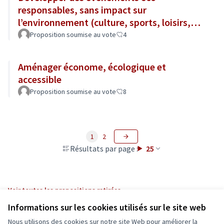
responsables, sans impact sur
l’environnement (culture, sports, loisirs,
tourisme...)
Proposition soumise au vote
4
Aménager économe, écologique et
accessible
Proposition soumise au vote
8
1
2
Résultats par page :
25
Voir toutes les propositions retirées
Informations sur les cookies utilisés sur le site web
Nous utilisons des cookies sur notre site Web pour améliorer la
Conditions d'utilisation