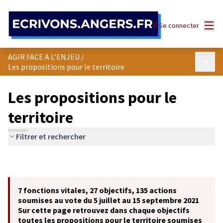
Panneau de gestion des cookies
Menu
Se connecter
AGIR FACE A L’ENJEU
/
Menu p
Les propositions pour le territoire
Les propositions pour le
territoire
Filtrer et rechercher
7 fonctions vitales, 27 objectifs, 135 actions
soumises au vote du 5 juillet au 15 septembre 2021
Sur cette page retrouvez dans chaque objectifs
toutes les propositions pour le territoire soumises