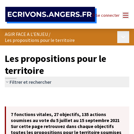
Panneau de gestion des cookies
Menu
Se connecter
AGIR FACE A L’ENJEU
/
Menu p
Les propositions pour le territoire
Les propositions pour le
territoire
Filtrer et rechercher
7 fonctions vitales, 27 objectifs, 135 actions
soumises au vote du 5 juillet au 15 septembre 2021
Sur cette page retrouvez dans chaque objectifs
toutes les propositions pour le territoire soumises