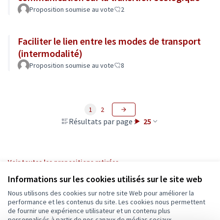
Proposition soumise au vote
2
Faciliter le lien entre les modes de transport
(intermodalité)
Proposition soumise au vote
8
1
2
Résultats par page :
25
Voir toutes les propositions retirées
Informations sur les cookies utilisés sur le site web
Nous utilisons des cookies sur notre site Web pour améliorer la
Conditions d'utilisation
performance et les contenus du site. Les cookies nous permettent
Paramètres des cookies
de fournir une expérience utilisateur et un contenu plus
Ecrivons Angers sur X
Ecrivons Angers sur Facebook
personnalisés à partir de nos canaux de médias sociaux.