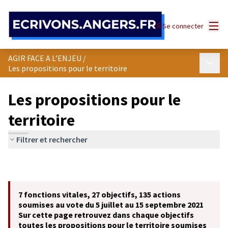
Panneau de gestion des cookies
Menu
Se connecter
AGIR FACE A L’ENJEU
/
Menu p
Les propositions pour le territoire
Les propositions pour le
territoire
Filtrer et rechercher
7 fonctions vitales, 27 objectifs, 135 actions
soumises au vote du 5 juillet au 15 septembre 2021
Sur cette page retrouvez dans chaque objectifs
toutes les propositions pour le territoire soumises