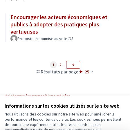
Encourager les acteurs économiques et
publics à adopter des pratiques plus
vertueuses
Proposition soumise au vote
3
1
2
Résultats par page :
25
Voir toutes les propositions retirées
Informations sur les cookies utilisés sur le site web
Nous utilisons des cookies sur notre site Web pour améliorer la
Conditions d'utilisation
performance et les contenus du site. Les cookies nous permettent
Paramètres des cookies
de fournir une expérience utilisateur et un contenu plus
Ecrivons Angers sur X
Ecrivons Angers sur Facebook
personnalisés à partir de nos canaux de médias sociaux.