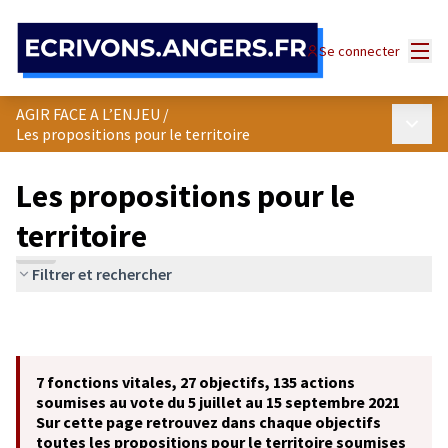
Panneau de gestion des cookies
Menu
Se connecter
AGIR FACE A L’ENJEU
/
Menu p
Les propositions pour le territoire
Les propositions pour le
territoire
Filtrer et rechercher
7 fonctions vitales, 27 objectifs, 135 actions
soumises au vote du 5 juillet au 15 septembre 2021
Sur cette page retrouvez dans chaque objectifs
toutes les propositions pour le territoire soumises