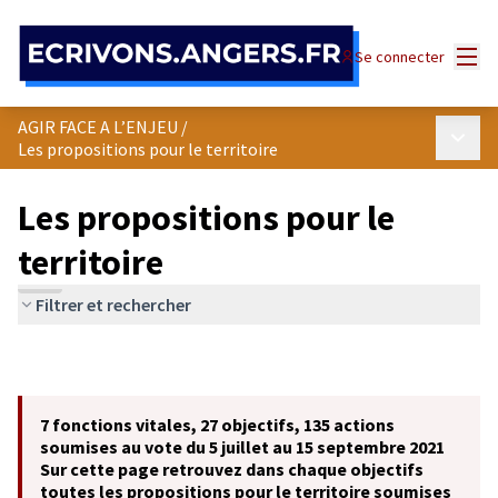
Panneau de gestion des cookies
Menu
Se connecter
AGIR FACE A L’ENJEU
/
Menu p
Les propositions pour le territoire
Les propositions pour le
territoire
Filtrer et rechercher
7 fonctions vitales, 27 objectifs, 135 actions
soumises au vote du 5 juillet au 15 septembre 2021
Sur cette page retrouvez dans chaque objectifs
toutes les propositions pour le territoire soumises