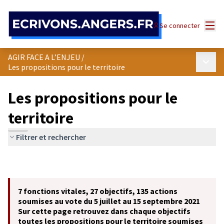
Panneau de gestion des cookies
Menu
Se connecter
AGIR FACE A L’ENJEU
/
Menu p
Les propositions pour le territoire
Les propositions pour le
territoire
Filtrer et rechercher
7 fonctions vitales, 27 objectifs, 135 actions
soumises au vote du 5 juillet au 15 septembre 2021
Sur cette page retrouvez dans chaque objectifs
toutes les propositions pour le territoire soumises