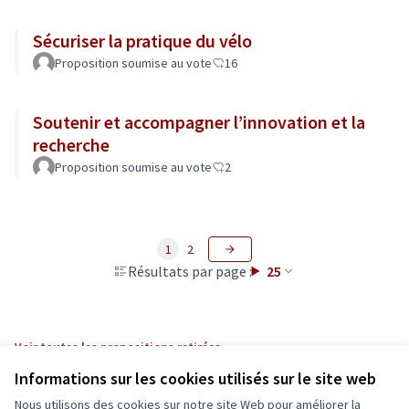
Sécuriser la pratique du vélo
Proposition soumise au vote
16
Soutenir et accompagner l’innovation et la
recherche
Proposition soumise au vote
2
1
2
Résultats par page :
25
Voir toutes les propositions retirées
Informations sur les cookies utilisés sur le site web
Nous utilisons des cookies sur notre site Web pour améliorer la
Conditions d'utilisation