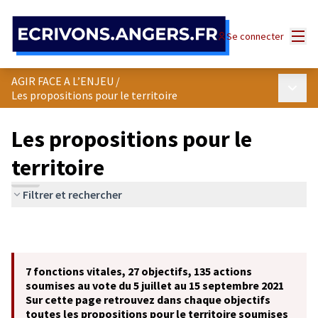
Panneau de gestion des cookies
Menu
Se connecter
AGIR FACE A L’ENJEU
/
Menu p
Les propositions pour le territoire
Les propositions pour le
territoire
Filtrer et rechercher
7 fonctions vitales, 27 objectifs, 135 actions
soumises au vote du 5 juillet au 15 septembre 2021
Sur cette page retrouvez dans chaque objectifs
toutes les propositions pour le territoire soumises