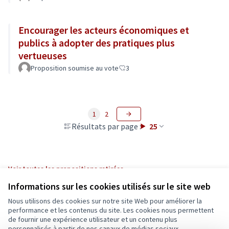
Encourager les acteurs économiques et
publics à adopter des pratiques plus
vertueuses
Proposition soumise au vote
3
1
2
Résultats par page :
25
Voir toutes les propositions retirées
Informations sur les cookies utilisés sur le site web
Nous utilisons des cookies sur notre site Web pour améliorer la
Conditions d'utilisation
performance et les contenus du site. Les cookies nous permettent
Paramètres des cookies
de fournir une expérience utilisateur et un contenu plus
Ecrivons Angers sur X
Ecrivons Angers sur Facebook
personnalisés à partir de nos canaux de médias sociaux.