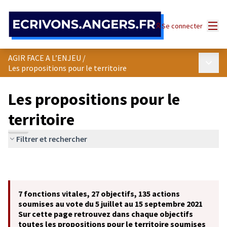
Panneau de gestion des cookies
Menu
Se connecter
AGIR FACE A L’ENJEU
/
Menu p
Les propositions pour le territoire
Les propositions pour le
territoire
Filtrer et rechercher
7 fonctions vitales, 27 objectifs, 135 actions
soumises au vote du 5 juillet au 15 septembre 2021
Sur cette page retrouvez dans chaque objectifs
toutes les propositions pour le territoire soumises