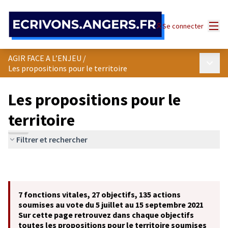
Panneau de gestion des cookies
Menu
Se connecter
AGIR FACE A L’ENJEU
/
Menu p
Les propositions pour le territoire
Les propositions pour le
territoire
Filtrer et rechercher
7 fonctions vitales, 27 objectifs, 135 actions
soumises au vote du 5 juillet au 15 septembre 2021
Sur cette page retrouvez dans chaque objectifs
toutes les propositions pour le territoire soumises