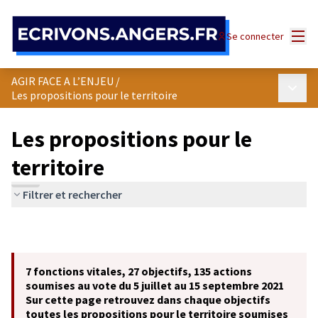
Panneau de gestion des cookies
Menu
Se connecter
AGIR FACE A L’ENJEU
/
Menu p
Les propositions pour le territoire
Les propositions pour le
territoire
Filtrer et rechercher
7 fonctions vitales, 27 objectifs, 135 actions
soumises au vote du 5 juillet au 15 septembre 2021
Sur cette page retrouvez dans chaque objectifs
toutes les propositions pour le territoire soumises