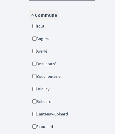
Commune
Tout
Angers
Avrillé
Beaucouzé
Bouchemaine
Briollay
Béhuard
Cantenay-Epinard
Ecouflant