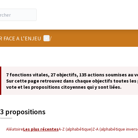
Menu utilisateur
R FACE A L’ENJEU
/
7 fonctions vitales, 27 objectifs, 135 actions soumises au v
Sur cette page retrouvez dans chaque objectifs toutes les 
vote et les propositions citoyennes qui y sont liées.
3 propositions
Aléatoire
Les plus récentes
A-Z (alphabétique)
Z-A (alphabétique invers