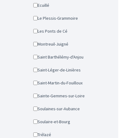
Ecuillé
Le Plessis-Grammoire
Les Ponts de Cé
Montreuil-Juigné
Saint Barthélémy-d'Anjou
Saint-Léger-de-Linières
Saint-Martin-du-Fouilloux
Sainte-Gemmes-sur-Loire
Soulaines-sur-Aubance
Soulaire-et-Bourg
Trélazé