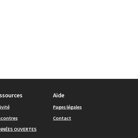
ssources
Aide
ivité
Pages légales
ncontres
Contact
NNÉES OUVERTES