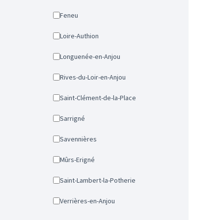
Feneu
Loire-Authion
Longuenée-en-Anjou
Rives-du-Loir-en-Anjou
Saint-Clément-de-la-Place
Sarrigné
Savennières
Mûrs-Erigné
Saint-Lambert-la-Potherie
Verrières-en-Anjou