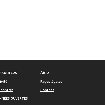
ssources
Aide
ivité
Pages légales
ncontres
Contact
NNÉES OUVERTES