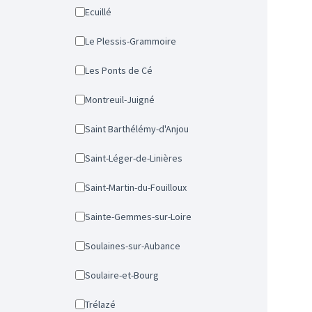
Ecuillé
Le Plessis-Grammoire
Les Ponts de Cé
Montreuil-Juigné
Saint Barthélémy-d'Anjou
Saint-Léger-de-Linières
Saint-Martin-du-Fouilloux
Sainte-Gemmes-sur-Loire
Soulaines-sur-Aubance
Soulaire-et-Bourg
Trélazé