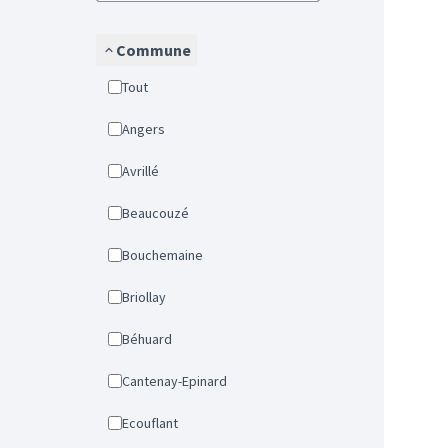
Commune
Tout
Angers
Avrillé
Beaucouzé
Bouchemaine
Briollay
Béhuard
Cantenay-Epinard
Ecouflant