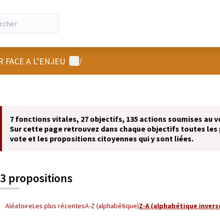
Menu utilisateur
R FACE A L’ENJEU
/
7 fonctions vitales, 27 objectifs, 135 actions soumises au v
Sur cette page retrouvez dans chaque objectifs toutes les 
vote et les propositions citoyennes qui y sont liées.
3 propositions
Aléatoire
Les plus récentes
A-Z (alphabétique)
Z-A (alphabétique invers