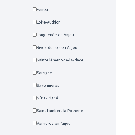
Feneu
Loire-Authion
Longuenée-en-Anjou
Rives-du-Loir-en-Anjou
Saint-Clément-de-la-Place
Sarrigné
Savennières
Mûrs-Erigné
Saint-Lambert-la-Potherie
Verrières-en-Anjou