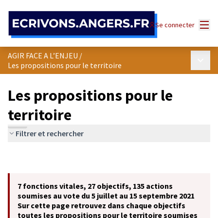
Panneau de gestion des cookies
Menu
Se connecter
AGIR FACE A L’ENJEU
/
Menu p
Les propositions pour le territoire
Les propositions pour le
territoire
Filtrer et rechercher
7 fonctions vitales, 27 objectifs, 135 actions
soumises au vote du 5 juillet au 15 septembre 2021
Sur cette page retrouvez dans chaque objectifs
toutes les propositions pour le territoire soumises