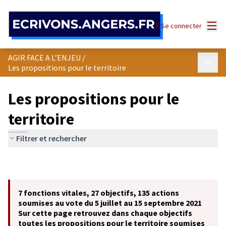
Panneau de gestion des cookies
Menu
Se connecter
AGIR FACE A L’ENJEU
/
Menu p
Les propositions pour le territoire
Les propositions pour le
territoire
Filtrer et rechercher
7 fonctions vitales, 27 objectifs, 135 actions
soumises au vote du 5 juillet au 15 septembre 2021
Sur cette page retrouvez dans chaque objectifs
toutes les propositions pour le territoire soumises