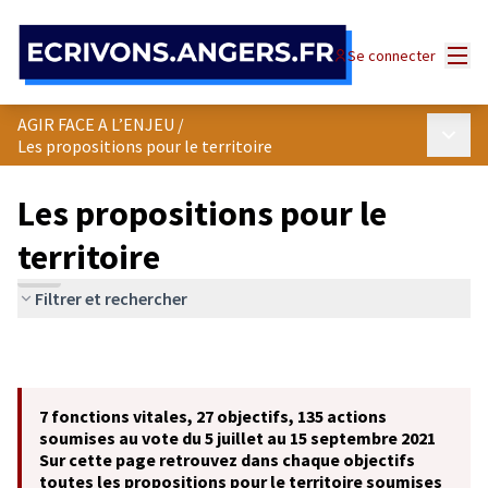
Panneau de gestion des cookies
Menu
Se connecter
AGIR FACE A L’ENJEU
/
Menu p
Les propositions pour le territoire
Les propositions pour le
territoire
Filtrer et rechercher
7 fonctions vitales, 27 objectifs, 135 actions
soumises au vote du 5 juillet au 15 septembre 2021
Sur cette page retrouvez dans chaque objectifs
toutes les propositions pour le territoire soumises