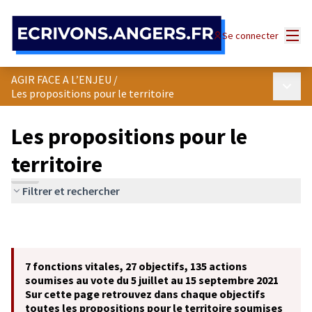
Panneau de gestion des cookies
Menu
Se connecter
AGIR FACE A L’ENJEU
/
Menu p
Les propositions pour le territoire
Les propositions pour le
territoire
Filtrer et rechercher
7 fonctions vitales, 27 objectifs, 135 actions
soumises au vote du 5 juillet au 15 septembre 2021
Sur cette page retrouvez dans chaque objectifs
toutes les propositions pour le territoire soumises