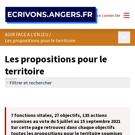
Panneau de gestion des cookies
Menu
Se connecter
AGIR FACE A L’ENJEU
/
Menu p
Les propositions pour le territoire
Les propositions pour le
territoire
Filtrer et rechercher
7 fonctions vitales, 27 objectifs, 135 actions
soumises au vote du 5 juillet au 15 septembre 2021
Sur cette page retrouvez dans chaque objectifs
toutes les propositions pour le territoire soumises