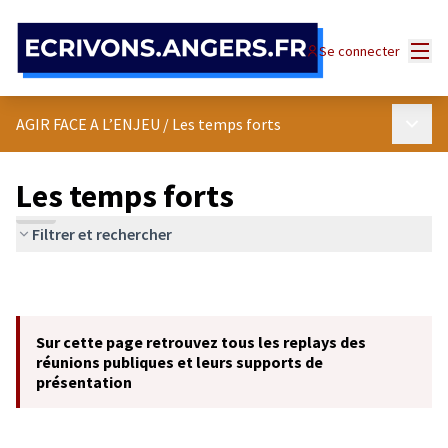
Panneau de gestion des cookies
Menu
Se connecter
Menu p
AGIR FACE A L’ENJEU
/
Les temps forts
Les temps forts
Filtrer et rechercher
Sur cette page retrouvez tous les replays des
réunions publiques et leurs supports de
présentation