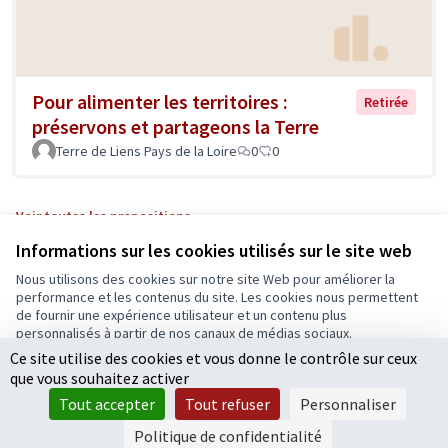
Pour alimenter les territoires :
Retirée
préservons et partageons la Terre
Terre de Liens Pays de la Loire
0
0
Voir toutes les propositions
Informations sur les cookies utilisés sur le site web
Nous utilisons des cookies sur notre site Web pour améliorer la
Conditions d'utilisation
performance et les contenus du site. Les cookies nous permettent
Paramètres des cookies
de fournir une expérience utilisateur et un contenu plus
Ecrivons Angers sur X
Ecrivons Angers sur Facebook
personnalisés à partir de nos canaux de médias sociaux.
(Lien externe)
(Lien externe)
Ce site utilise des cookies et vous donne le contrôle sur ceux
Tout accepter
que vous souhaitez activer
Accepter seulement les cookies essentiels
Tout accepter
Tout refuser
Personnaliser
Licence Cre
(Lien extern
Paramètres
(Lien externe)
Site réalisé grâce au
logiciel libre Decidim
.
Politique de confidentialité
(Lien externe)