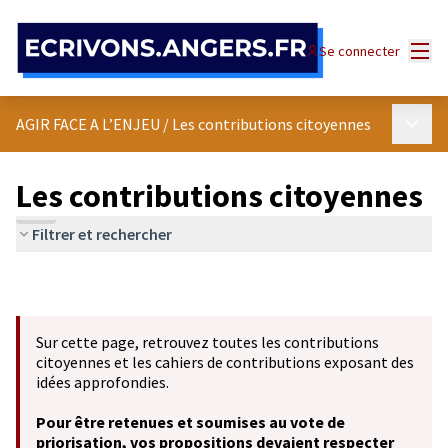
Panneau de gestion des cookies
Menu
Se connecter
Menu p
AGIR FACE A L’ENJEU
/
Les contributions citoyennes
Les contributions citoyennes
Filtrer et rechercher
Sur cette page, retrouvez toutes les contributions
citoyennes et les cahiers de contributions exposant des
idées approfondies.
Pour être retenues et soumises au vote de
priorisation, vos propositions devaient respecter