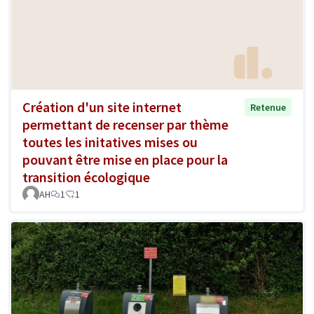
Création d'un site internet
Retenue
permettant de recenser par thème
toutes les initatives mises ou
pouvant être mise en place pour la
transition écologique
AH
1
1