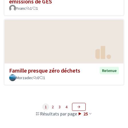
émissions de GES
Yvanc
1
1
Famille presque zéro déchets
Retenue
Morzadec
0
1
1
2
3
4
Résultats par page :
25