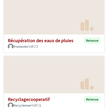
Récupération des eaux de pluies
Retenue
fromentin
0
7
Recyclagecooperatif
Retenue
Recycleman
0
1