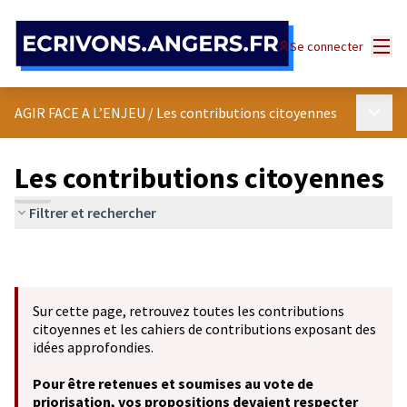
Panneau de gestion des cookies
Menu
Se connecter
Menu p
AGIR FACE A L’ENJEU
/
Les contributions citoyennes
Les contributions citoyennes
Filtrer et rechercher
Sur cette page, retrouvez toutes les contributions
citoyennes et les cahiers de contributions exposant des
idées approfondies.
Pour être retenues et soumises au vote de
priorisation, vos propositions devaient respecter