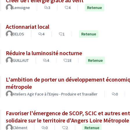
Créer de l'énergie grâce au vent
Lemoigne
3
4
Retenue
Actionnariat local
DELOS
4
1
Retenue
Réduire la luminosité nocturne
GUILLAUT
4
18
Retenue
L'ambition de porter un développement économiqu
métropole
Ateliers Agir Face à l'Enjeu - Produire et Travailler
0
Favoriser l'émergence de SCOP, SCIC et autres ent
solidaire sur le territoire d'Angers Loire Métropole
Clément
0
2
Retenue