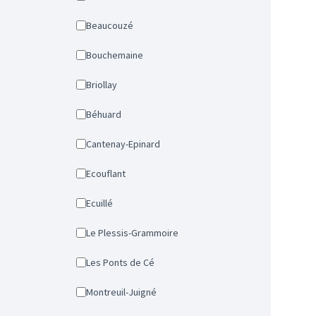
Beaucouzé
Bouchemaine
Briollay
Béhuard
Cantenay-Epinard
Ecouflant
Ecuillé
Le Plessis-Grammoire
Les Ponts de Cé
Montreuil-Juigné