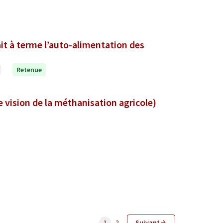
it à terme l’auto-alimentation des
Retenue
est rejeté de la valeur. (une autre vision de la méthanisation agricole)
1
2
Suivant