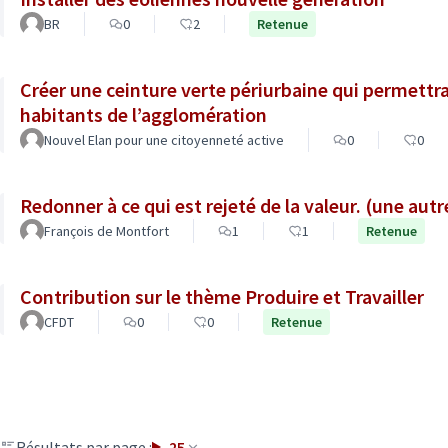
BR
0
2
Retenue
Créer une ceinture verte périurbaine qui permettra
habitants de l’agglomération
Nouvel Elan pour une citoyenneté active
0
0
Redonner à ce qui 
François de Montfort
1
1
Retenue
Contribution sur le thème Produire et Travailler
CFDT
0
0
Retenue
Résultats par page :
25