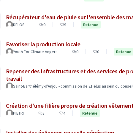
Récupérateur d'eau de pluie sur l'ensemble des m
DELOS
0
9
Retenue
Favoriser la production locale
Youth For Climate Angers
0
0
Retenue
Repenser des infrastructures et des services de pr
travail
Saint-Barthélémy-d'Anjou - commission de 21 élus au sein du conseil
Création d'une filière propre de création vêtement 
PIETRI
3
4
Retenue
Installer des éoliennes nouvelle génération