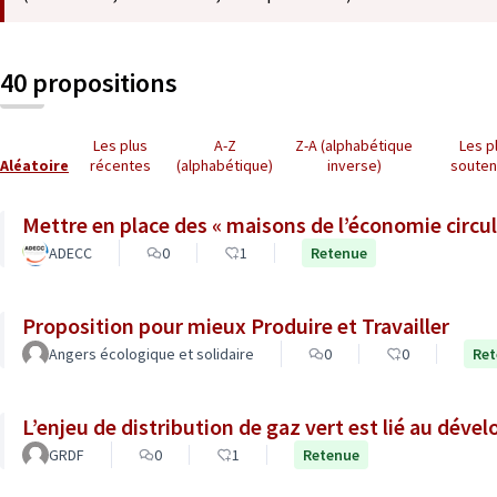
40 propositions
Les plus
A-Z
Z-A (alphabétique
Les p
Aléatoire
récentes
(alphabétique)
inverse)
soute
Mettre en place des « maisons de l’économie circula
ADECC
0
1
Retenue
Proposition pour mieux Produire et Travailler
Angers écologique et solidaire
0
0
Ret
L’enjeu de distribution de gaz vert est lié au dév
GRDF
0
1
Retenue