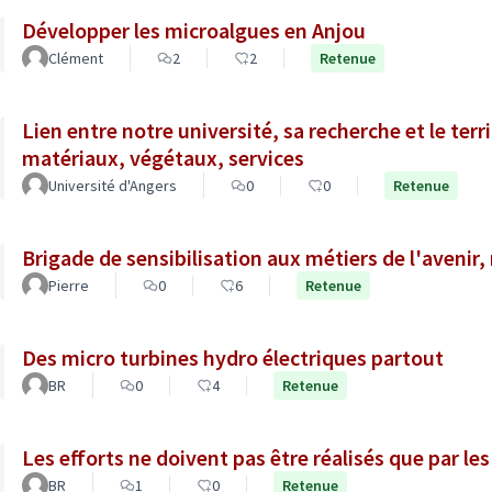
Développer les microalgues en Anjou
Clément
2
2
Retenue
Lien entre notre université, sa recherche et le ter
matériaux, végétaux, services
Université d'Angers
0
0
Retenue
Brigade de sensibilisation aux métiers de l'avenir,
Pierre
0
6
Retenue
Des micro turbines hydro électriques partout
BR
0
4
Retenue
Les efforts ne doivent pas être réalisés que par le
BR
1
0
Retenue