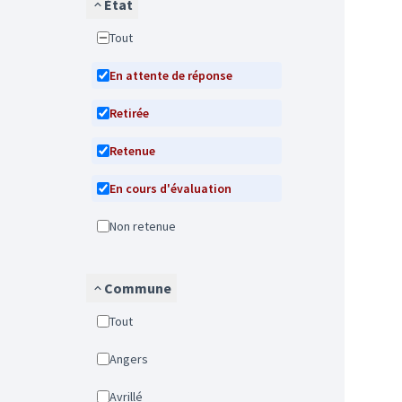
État
Tout
En attente de réponse
Retirée
Retenue
En cours d'évaluation
Non retenue
Commune
Tout
Angers
Avrillé