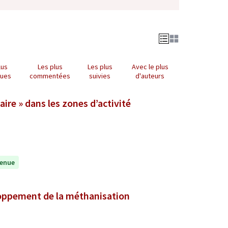
lus
Les plus
Les plus
Avec le plus
nues
commentées
suivies
d'auteurs
ire » dans les zones d’activité
enue
eloppement de la méthanisation