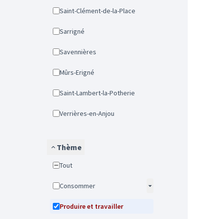
Saint-Clément-de-la-Place
Sarrigné
Savennières
Mûrs-Erigné
Saint-Lambert-la-Potherie
Verrières-en-Anjou
Thème
Tout
Consommer
Produire et travailler