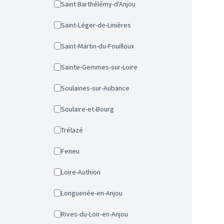
Saint Barthélémy-d'Anjou
Saint-Léger-de-Linières
Saint-Martin-du-Fouilloux
Sainte-Gemmes-sur-Loire
Soulaines-sur-Aubance
Soulaire-et-Bourg
Trélazé
Feneu
Loire-Authion
Longuenée-en-Anjou
Rives-du-Loir-en-Anjou