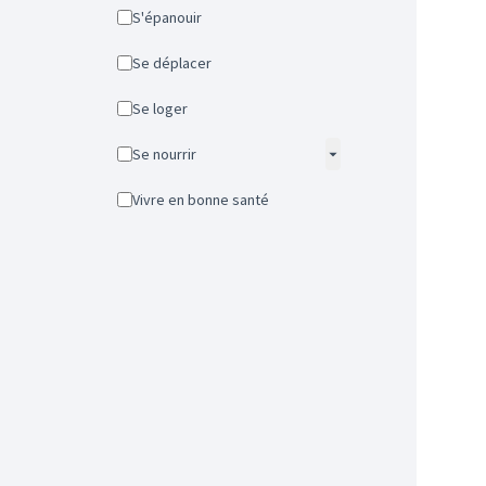
S'épanouir
Se déplacer
Se loger
Se nourrir
Vivre en bonne santé