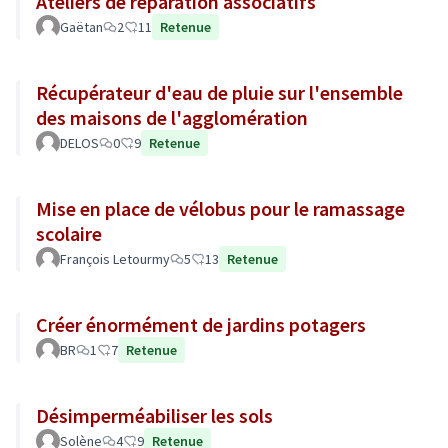
Ateliers de réparation associatifs
Gaëtan
2
11
Retenue
Récupérateur d'eau de pluie sur l'ensemble
des maisons de l'agglomération
DELOS
0
9
Retenue
Mise en place de vélobus pour le ramassage
scolaire
François Letourmy
5
13
Retenue
Créer énormément de jardins potagers
BR
1
7
Retenue
Désimperméabiliser les sols
Solène
4
9
Retenue