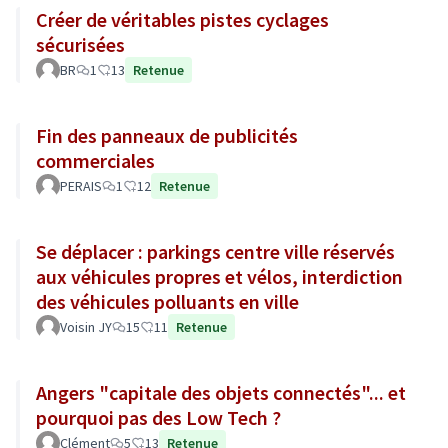
Créer de véritables pistes cyclages
sécurisées
BR
1
13
Retenue
Fin des panneaux de publicités
commerciales
PERAIS
1
12
Retenue
Se déplacer : parkings centre ville réservés
aux véhicules propres et vélos, interdiction
des véhicules polluants en ville
Voisin JY
15
11
Retenue
Angers "capitale des objets connectés"... et
pourquoi pas des Low Tech ?
Clément
5
13
Retenue