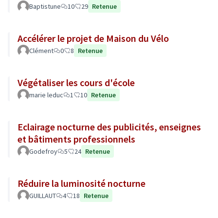
Baptistune
10
29
Retenue
Accélérer le projet de Maison du Vélo
Clément
0
8
Retenue
Végétaliser les cours d'école
marie leduc
1
10
Retenue
Eclairage nocturne des publicités, enseignes
et bâtiments professionnels
Godefroy
5
24
Retenue
Réduire la luminosité nocturne
GUILLAUT
4
18
Retenue