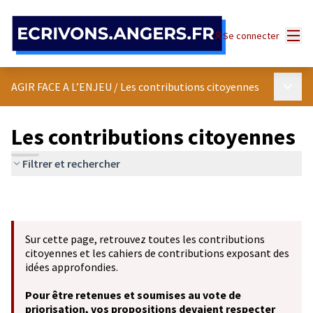
Panneau de gestion des cookies
Menu
Se connecter
Menu p
AGIR FACE A L’ENJEU
/
Les contributions citoyennes
Les contributions citoyennes
Filtrer et rechercher
Sur cette page, retrouvez toutes les contributions
citoyennes et les cahiers de contributions exposant des
idées approfondies.
Pour être retenues et soumises au vote de
priorisation, vos propositions devaient respecter