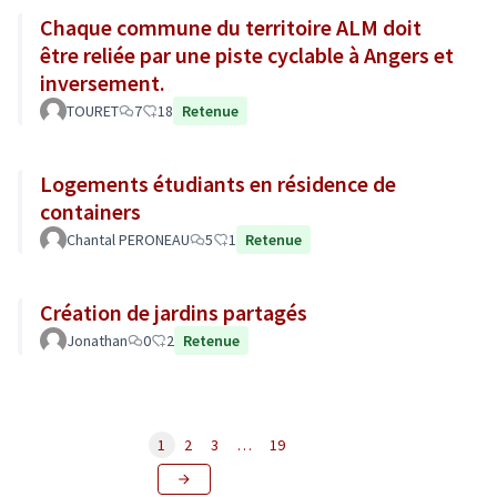
Chaque commune du territoire ALM doit
être reliée par une piste cyclable à Angers et
inversement.
TOURET
7
18
Retenue
Logements étudiants en résidence de
containers
Chantal PERONEAU
5
1
Retenue
Création de jardins partagés
Jonathan
0
2
Retenue
1
2
3
…
19