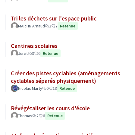
Tri les déchets sur l'espace public
MARTIN Arnaud
2
7
Retenue
Cantines scolaires
Juret
3
6
Retenue
Créer des pistes cyclables (aménagements
cyclables séparés physiquement)
Nicolas Marty
0
13
Retenue
Révégétaliser les cours d'école
Thomas
2
6
Retenue