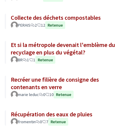
Collecte des déchets compostables
PERAIS
2
12
Retenue
Et si la métropole devenait l'emblème du
recyclage en plus du végétal?
BR
1
1
Retenue
Recréer une filière de consigne des
contenants en verre
marie leduc
0
10
Retenue
Récupération des eaux de pluies
fromentin
0
7
Retenue