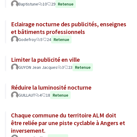
Baptistune
10
29
Retenue
Eclairage nocturne des publicités, enseignes
et bâtiments professionnels
Godefroy
5
24
Retenue
Limiter la publicité en ville
GUYON Jean Jacques
3
23
Retenue
Réduire la luminosité nocturne
GUILLAUT
4
18
Retenue
Chaque commune du territoire ALM doit
être reliée par une piste cyclable à Angers et
inversement.