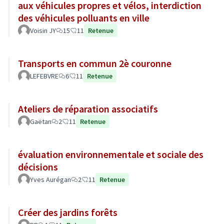
aux véhicules propres et vélos, interdiction
des véhicules polluants en ville
Voisin JY
15
11
Retenue
Transports en commun 2è couronne
LEFEBVRE
6
11
Retenue
Ateliers de réparation associatifs
Gaëtan
2
11
Retenue
évaluation environnementale et sociale des
décisions
Yves Aurégan
2
11
Retenue
Créer des jardins forêts