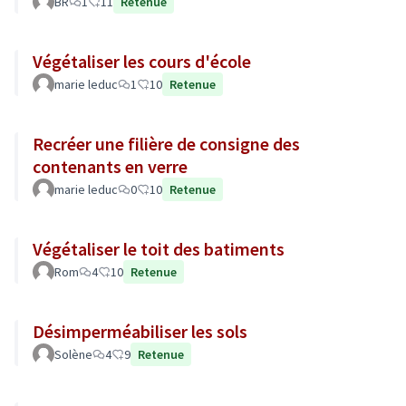
BR
1
11
Retenue
Végétaliser les cours d'école
marie leduc
1
10
Retenue
Recréer une filière de consigne des
contenants en verre
marie leduc
0
10
Retenue
Végétaliser le toit des batiments
Rom
4
10
Retenue
Désimperméabiliser les sols
Solène
4
9
Retenue