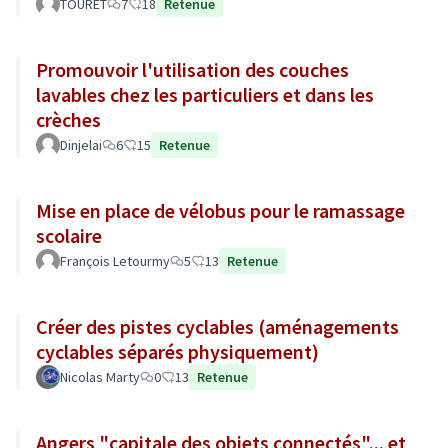
TOURET
7
18
Retenue
Promouvoir l'utilisation des couches
lavables chez les particuliers et dans les
crèches
Dinjelai
6
15
Retenue
Mise en place de vélobus pour le ramassage
scolaire
François Letourmy
5
13
Retenue
Créer des pistes cyclables (aménagements
cyclables séparés physiquement)
Nicolas Marty
0
13
Retenue
Angers "capitale des objets connectés"... et