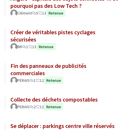
pourquoi pas des Low Tech ?
Clément
5
13
Retenue
Créer de véritables pistes cyclages
sécurisées
BR
1
13
Retenue
Fin des panneaux de publicités
commerciales
PERAIS
1
12
Retenue
Collecte des déchets compostables
PERAIS
2
12
Retenue
Se déplacer : parkings centre ville réservés