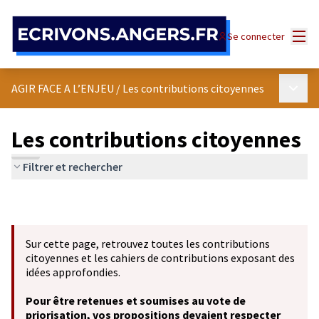
Panneau de gestion des cookies
Menu
Se connecter
Menu p
AGIR FACE A L’ENJEU
/
Les contributions citoyennes
Les contributions citoyennes
Filtrer et rechercher
Sur cette page, retrouvez toutes les contributions
citoyennes et les cahiers de contributions exposant des
idées approfondies.
Pour être retenues et soumises au vote de
priorisation, vos propositions devaient respecter