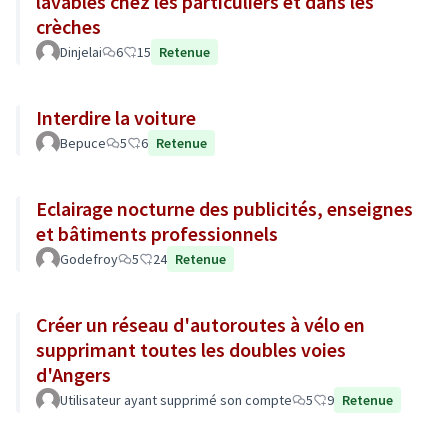
lavables chez les particuliers et dans les
crèches
Dinjelai
6
15
Retenue
Interdire la voiture
Bepuce
5
6
Retenue
Eclairage nocturne des publicités, enseignes
et bâtiments professionnels
Godefroy
5
24
Retenue
Créer un réseau d'autoroutes à vélo en
supprimant toutes les doubles voies
d'Angers
Utilisateur ayant supprimé son compte
5
9
Retenue