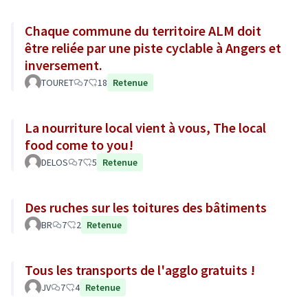
Chaque commune du territoire ALM doit
être reliée par une piste cyclable à Angers et
inversement.
TOURET
7
18
Retenue
La nourriture local vient à vous, The local
food come to you!
DELOS
7
5
Retenue
Des ruches sur les toitures des bâtiments
BR
7
2
Retenue
Tous les transports de l'agglo gratuits !
JV
7
4
Retenue