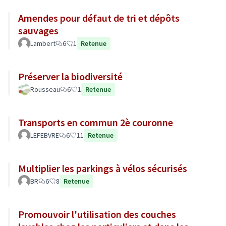
Amendes pour défaut de tri et dépôts
sauvages
Lambert
6
1
Retenue
Préserver la biodiversité
Rousseau
6
1
Retenue
Transports en commun 2è couronne
LEFEBVRE
6
11
Retenue
Multiplier les parkings à vélos sécurisés
BR
6
8
Retenue
Promouvoir l'utilisation des couches