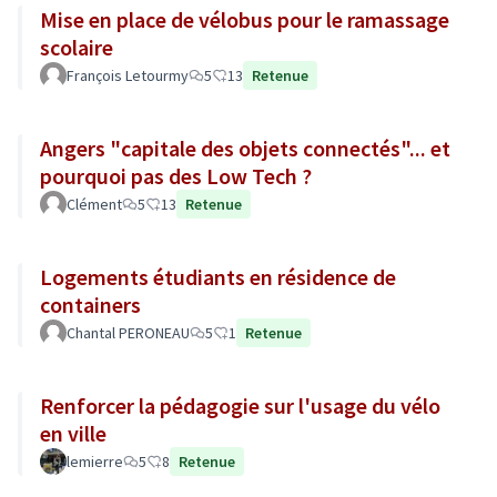
Mise en place de vélobus pour le ramassage
scolaire
François Letourmy
5
13
Retenue
Angers "capitale des objets connectés"... et
pourquoi pas des Low Tech ?
Clément
5
13
Retenue
Logements étudiants en résidence de
containers
Chantal PERONEAU
5
1
Retenue
Renforcer la pédagogie sur l'usage du vélo
en ville
lemierre
5
8
Retenue