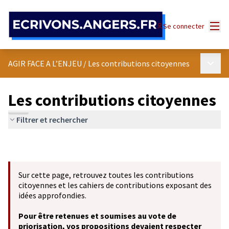
Panneau de gestion des cookies
Menu
Se connecter
Menu p
AGIR FACE A L’ENJEU
/
Les contributions citoyennes
Les contributions citoyennes
Filtrer et rechercher
Sur cette page, retrouvez toutes les contributions
citoyennes et les cahiers de contributions exposant des
idées approfondies.
Pour être retenues et soumises au vote de
priorisation, vos propositions devaient respecter