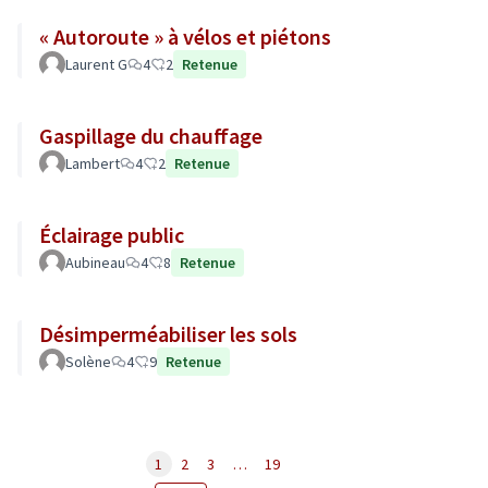
« Autoroute » à vélos et piétons
Laurent G
4
2
Retenue
Gaspillage du chauffage
Lambert
4
2
Retenue
Éclairage public
Aubineau
4
8
Retenue
Désimperméabiliser les sols
Solène
4
9
Retenue
1
2
3
…
19