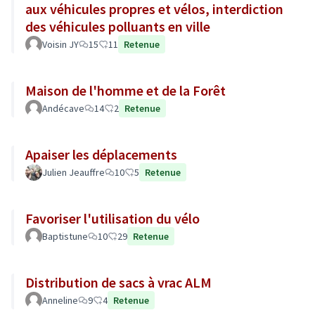
aux véhicules propres et vélos, interdiction
des véhicules polluants en ville
Voisin JY
15
11
Retenue
Maison de l'homme et de la Forêt
Andécave
14
2
Retenue
Apaiser les déplacements
Julien Jeauffre
10
5
Retenue
Favoriser l'utilisation du vélo
Baptistune
10
29
Retenue
Distribution de sacs à vrac ALM
Anneline
9
4
Retenue