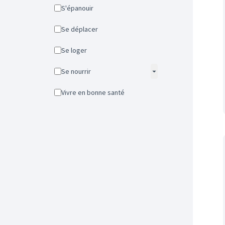
S'épanouir
Se déplacer
Se loger
Se nourrir
Vivre en bonne santé