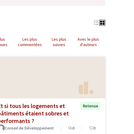
lus
Les plus
Les plus
Avec le plus
nues
commentées
suivies
d'auteurs
Et si tous les logements et
Retenue
bâtiments étaient sobres et
performants ?
Conseil de Développement
0
0