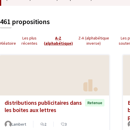
461 propositions
Les plus
A-Z
Z-A (alphabétique
Les p
Aléatoire
récentes
(alphabétique)
inverse)
soute
distributions publicitaires dans
Retenue
les boites aux lettres
Lambert
2
3