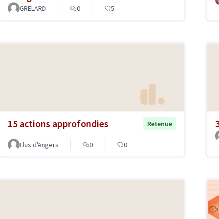
GRELARD
0
5
15 actions approfondies
Retenue
Elus d'Angers
0
0