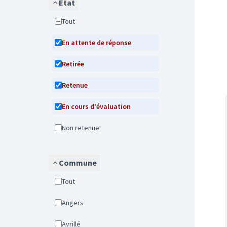
État
Tout
En attente de réponse
Retirée
Retenue
En cours d'évaluation
Non retenue
Commune
Tout
Angers
Avrillé