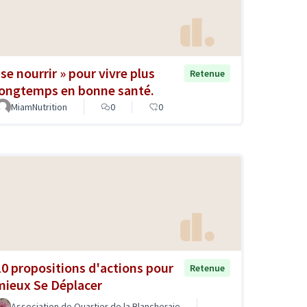
«se nourrir » pour vivre plus
Retenue
longtemps en bonne santé.
MiamNutrition
0
0
10 propositions d'actions pour
Retenue
mieux Se Déplacer
Association de Quartier de la Blancheraie