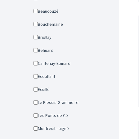
Beaucouzé
Bouchemaine
Briollay
Béhuard
Cantenay-Epinard
Ecouflant
Ecuillé
Le Plessis-Grammoire
Les Ponts de Cé
Montreuil-Juigné