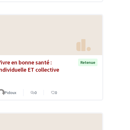
Vivre en bonne santé :
Retenue
individuelle ET collective
Pidoux
0
0