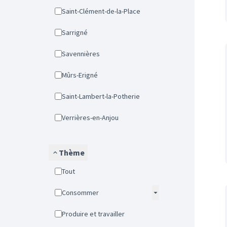
Saint-Clément-de-la-Place
Sarrigné
Savennières
Mûrs-Erigné
Saint-Lambert-la-Potherie
Verrières-en-Anjou
Thème
Tout
Consommer
Produire et travailler