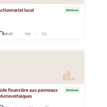
Actionnariat local
Retenue
DELOS
4
1
Aide financière aux panneaux
Retenue
photovoltaïques