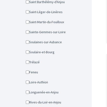
Saint Barthélémy-d'Anjou
Saint-Léger-de-Linières
Saint-Martin-du-Fouilloux
Sainte-Gemmes-sur-Loire
Soulaines-sur-Aubance
Soulaire-et-Bourg
Trélazé
Feneu
Loire-Authion
Longuenée-en-Anjou
Rives-du-Loir-en-Anjou