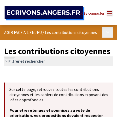
Panneau de gestion des cookies
Menu
Se connecter
Menu p
AGIR FACE A L’ENJEU
/
Les contributions citoyennes
Les contributions citoyennes
Filtrer et rechercher
Sur cette page, retrouvez toutes les contributions
citoyennes et les cahiers de contributions exposant des
idées approfondies.
Pour être retenues et soumises au vote de
priorisation, vos propositions devaient respecter