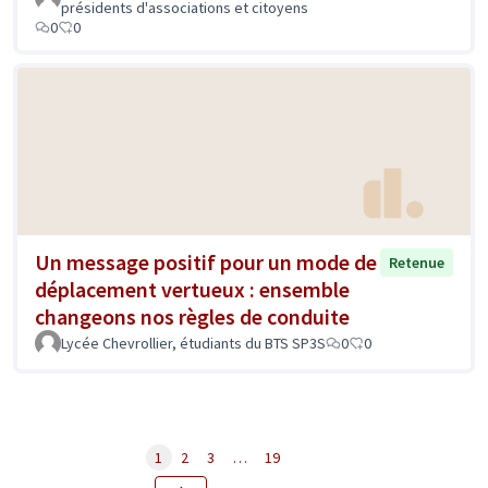
présidents d'associations et citoyens
0
0
Un message positif pour un mode de
Retenue
déplacement vertueux : ensemble
changeons nos règles de conduite
Lycée Chevrollier, étudiants du BTS SP3S
0
0
1
2
3
…
19