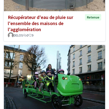
Récupérateur d'eau de pluie sur
Retenue
l'ensemble des maisons de
l'agglomération
DELOS
0
9