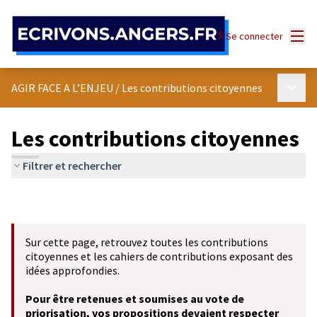
Panneau de gestion des cookies
Menu
Se connecter
Menu p
AGIR FACE A L’ENJEU
/
Les contributions citoyennes
Les contributions citoyennes
Filtrer et rechercher
Sur cette page, retrouvez toutes les contributions
citoyennes et les cahiers de contributions exposant des
idées approfondies.
Pour être retenues et soumises au vote de
priorisation, vos propositions devaient respecter