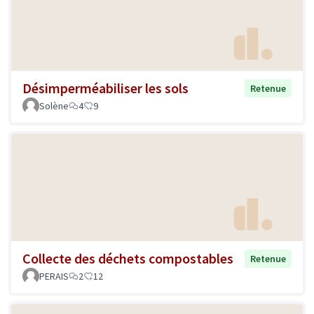
Désimperméabiliser les sols
Retenue
Solène
4
9
Collecte des déchets compostables
Retenue
PERAIS
2
12