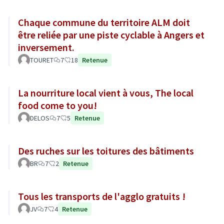
Chaque commune du territoire ALM doit
être reliée par une piste cyclable à Angers et
inversement.
TOURET
7
18
Retenue
La nourriture local vient à vous, The local
food come to you!
DELOS
7
5
Retenue
Des ruches sur les toitures des bâtiments
BR
7
2
Retenue
Tous les transports de l'agglo gratuits !
JV
7
4
Retenue