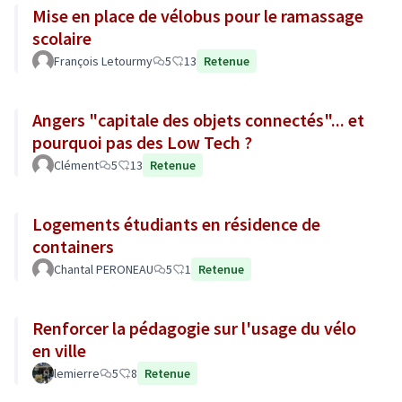
Mise en place de vélobus pour le ramassage
scolaire
François Letourmy
5
13
Retenue
Angers "capitale des objets connectés"... et
pourquoi pas des Low Tech ?
Clément
5
13
Retenue
Logements étudiants en résidence de
containers
Chantal PERONEAU
5
1
Retenue
Renforcer la pédagogie sur l'usage du vélo
en ville
lemierre
5
8
Retenue