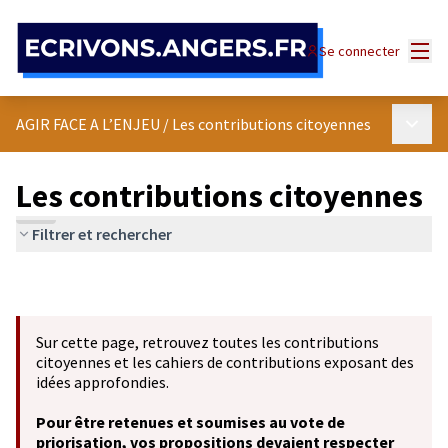
Panneau de gestion des cookies
Menu
Se connecter
Menu p
AGIR FACE A L’ENJEU
/
Les contributions citoyennes
Les contributions citoyennes
Filtrer et rechercher
Sur cette page, retrouvez toutes les contributions
citoyennes et les cahiers de contributions exposant des
idées approfondies.
Pour être retenues et soumises au vote de
priorisation, vos propositions devaient respecter