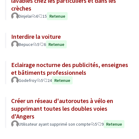
lavables chez les particuliers et dans les
crèches
Dinjelai
6
15
Retenue
Interdire la voiture
Bepuce
5
6
Retenue
Eclairage nocturne des publicités, enseignes
et bâtiments professionnels
Godefroy
5
24
Retenue
Créer un réseau d'autoroutes à vélo en
supprimant toutes les doubles voies
d'Angers
Utilisateur ayant supprimé son compte
5
9
Retenue