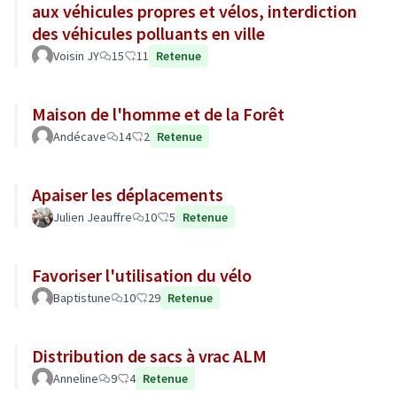
aux véhicules propres et vélos, interdiction
des véhicules polluants en ville
Voisin JY
15
11
Retenue
Maison de l'homme et de la Forêt
Andécave
14
2
Retenue
Apaiser les déplacements
Julien Jeauffre
10
5
Retenue
Favoriser l'utilisation du vélo
Baptistune
10
29
Retenue
Distribution de sacs à vrac ALM
Anneline
9
4
Retenue