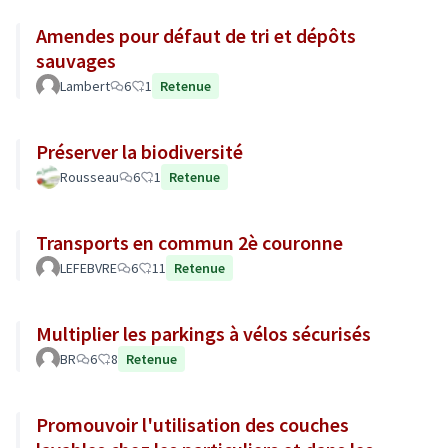
Amendes pour défaut de tri et dépôts
sauvages
Lambert
6
1
Retenue
Préserver la biodiversité
Rousseau
6
1
Retenue
Transports en commun 2è couronne
LEFEBVRE
6
11
Retenue
Multiplier les parkings à vélos sécurisés
BR
6
8
Retenue
Promouvoir l'utilisation des couches