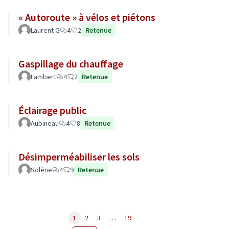
« Autoroute » à vélos et piétons
Laurent G
4
2
Retenue
Gaspillage du chauffage
Lambert
4
2
Retenue
Éclairage public
Aubineau
4
8
Retenue
Désimperméabiliser les sols
Solène
4
9
Retenue
1
2
3
…
19