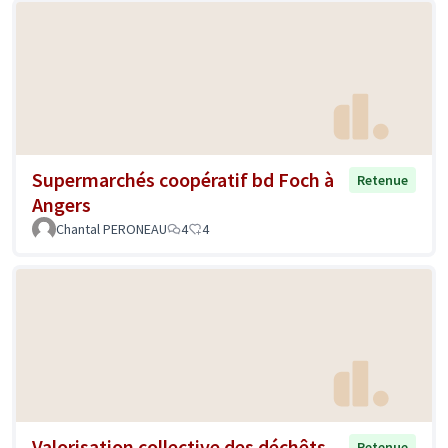
Supermarchés coopératif bd Foch à
Retenue
Angers
Chantal PERONEAU
4
4
Valorisation collective des déchêts
Retenue