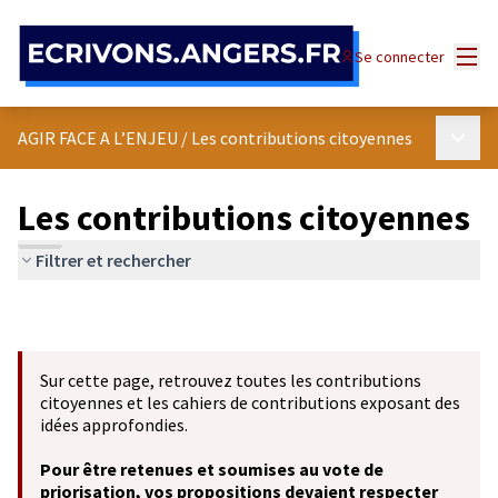
Panneau de gestion des cookies
Menu
Se connecter
Menu p
AGIR FACE A L’ENJEU
/
Les contributions citoyennes
Les contributions citoyennes
Filtrer et rechercher
Sur cette page, retrouvez toutes les contributions
citoyennes et les cahiers de contributions exposant des
idées approfondies.
Pour être retenues et soumises au vote de
priorisation, vos propositions devaient respecter