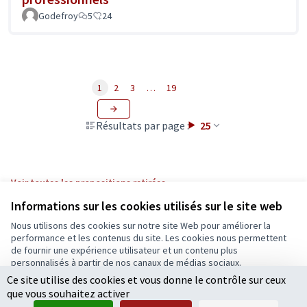
Godefroy
5
24
1
2
3
…
19
Résultats par page :
25
Voir toutes les propositions retirées
Informations sur les cookies utilisés sur le site web
Nous utilisons des cookies sur notre site Web pour améliorer la
Conditions d'utilisation
performance et les contenus du site. Les cookies nous permettent
Paramètres des cookies
de fournir une expérience utilisateur et un contenu plus
Ecrivons Angers sur X
Ecrivons Angers sur Facebook
personnalisés à partir de nos canaux de médias sociaux.
(Lien externe)
(Lien externe)
Ce site utilise des cookies et vous donne le contrôle sur ceux
Tout accepter
que vous souhaitez activer
Accepter seulement les cookies essentiels