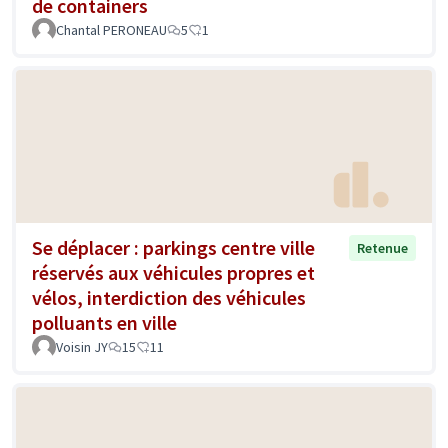
de containers
Chantal PERONEAU
5
1
Se déplacer : parkings centre ville
Retenue
réservés aux véhicules propres et
vélos, interdiction des véhicules
polluants en ville
Voisin JY
15
11