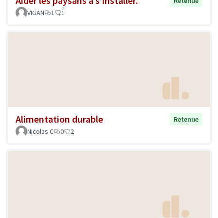
Aider les paysans à s’installer.
Retenue
VIGAN
1
1
Alimentation durable
Retenue
Nicolas C
0
2