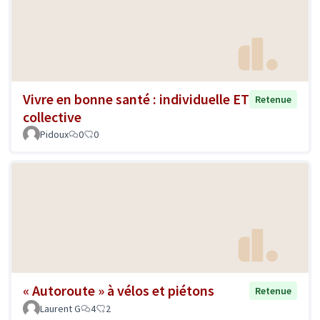
Vivre en bonne santé : individuelle ET
Retenue
collective
Pidoux
0
0
« Autoroute » à vélos et piétons
Retenue
Laurent G
4
2