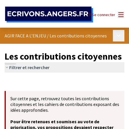
Panneau de gestion des cookies
Menu
Se connecter
Menu p
AGIR FACE A L’ENJEU
/
Les contributions citoyennes
Les contributions citoyennes
Filtrer et rechercher
Sur cette page, retrouvez toutes les contributions
citoyennes et les cahiers de contributions exposant des
idées approfondies.
Pour être retenues et soumises au vote de
priorisation, vos propositions devaient respecter