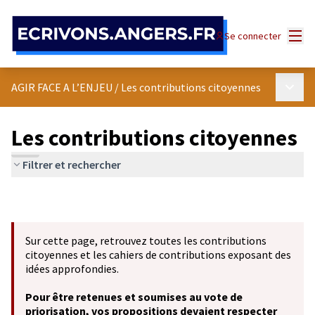
Panneau de gestion des cookies
Menu
Se connecter
Menu p
AGIR FACE A L’ENJEU
/
Les contributions citoyennes
Les contributions citoyennes
Filtrer et rechercher
Sur cette page, retrouvez toutes les contributions
citoyennes et les cahiers de contributions exposant des
idées approfondies.
Pour être retenues et soumises au vote de
priorisation, vos propositions devaient respecter