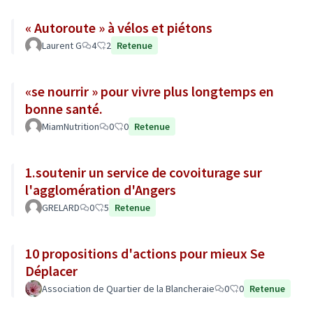
« Autoroute » à vélos et piétons
Laurent G
4
2
Retenue
«se nourrir » pour vivre plus longtemps en
bonne santé.
MiamNutrition
0
0
Retenue
1.soutenir un service de covoiturage sur
l'agglomération d'Angers
GRELARD
0
5
Retenue
10 propositions d'actions pour mieux Se
Déplacer
Association de Quartier de la Blancheraie
0
0
Retenue