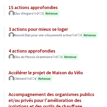
15 actions approfondies
Elus d'Angers
0
0
Retenue
3 actions pour mieux se loger
Nouvel Elan pour une citoyenneté active
0
0
Retenue
4 actions approfondies
Elus du Plessis-Grammoire
0
0
Retenue
Accélérer le projet de Maison du Vélo
Clément
0
8
Retenue
Accompagnement des organismes publics
et/ou privés pour l'amélioration des
isolations et des outils de chauffage