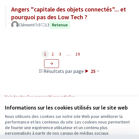
Angers "capitale des objets connectés"... et
pourquoi pas des Low Tech ?
Clément
5
13
Retenue
1
2
3
…
19
Résultats par page :
25
Voir toutes les propositions retirées
Informations sur les cookies utilisés sur le site web
Nous utilisons des cookies sur notre site Web pour améliorer la
Conditions d'utilisation
performance et les contenus du site. Les cookies nous permettent
Paramètres des cookies
de fournir une expérience utilisateur et un contenu plus
Ecrivons Angers sur X
Ecrivons Angers sur Facebook
personnalisés à partir de nos canaux de médias sociaux.
(Lien externe)
(Lien externe)