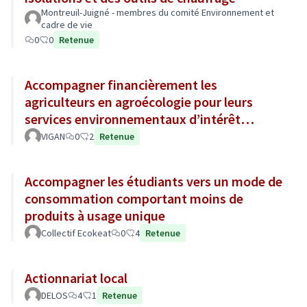
Montreuil-Juigné - membres du comité Environnement et
cadre de vie
0
0
Retenue
Accompagner financièrement les
agriculteurs en agroécologie pour leurs
services environnementaux d’intérêt
général.
VIGAN
0
2
Retenue
Accompagner les étudiants vers un mode de
consommation comportant moins de
produits à usage unique
Collectif Ecokeat
0
4
Retenue
Actionnariat local
DELOS
4
1
Retenue