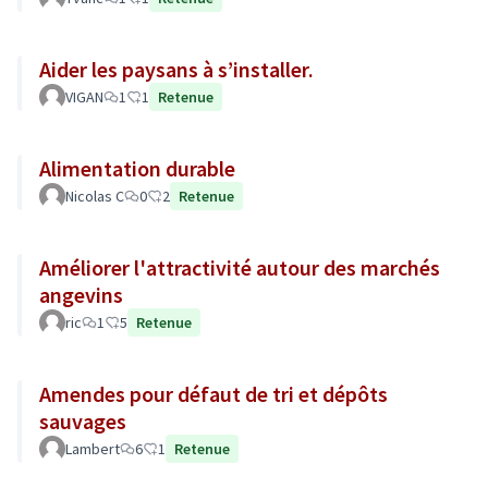
Aider les paysans à s’installer.
VIGAN
1
1
Retenue
Alimentation durable
Nicolas C
0
2
Retenue
Améliorer l'attractivité autour des marchés
angevins
ric
1
5
Retenue
Amendes pour défaut de tri et dépôts
sauvages
Lambert
6
1
Retenue