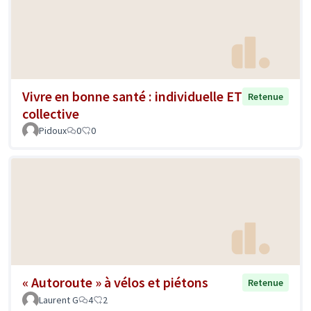
Vivre en bonne santé : individuelle ET
Retenue
collective
Pidoux
0
0
« Autoroute » à vélos et piétons
Retenue
Laurent G
4
2