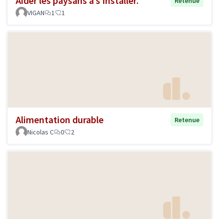
Aider les paysans à s’installer.
Retenue
VIGAN
1
1
Alimentation durable
Retenue
Nicolas C
0
2