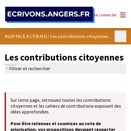
Panneau de gestion des cookies
Menu
Se connecter
Menu p
AGIR FACE A L’ENJEU
/
Les contributions citoyennes
Les contributions citoyennes
Filtrer et rechercher
Sur cette page, retrouvez toutes les contributions
citoyennes et les cahiers de contributions exposant des
idées approfondies.
Pour être retenues et soumises au vote de
priorisation, vos propositions devaient respecter