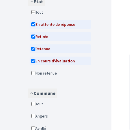
État
Tout
En attente de réponse
Retirée
Retenue
En cours d'évaluation
Non retenue
Commune
Tout
Angers
Avrillé