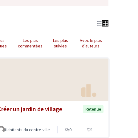
lus
Les plus
Les plus
Avec le plus
nues
commentées
suivies
d'auteurs
Créer un jardin de village
Retenue
Habitants du centre-ville
0
1