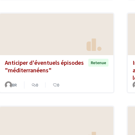
Anticiper d'éventuels épisodes
Retenue
"méditerranéens"
BR
0
0