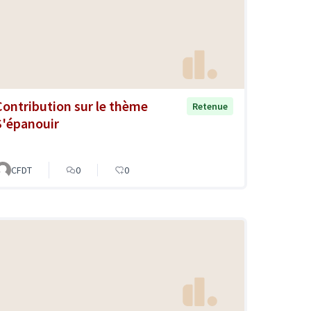
Contribution sur le thème
Retenue
S'épanouir
CFDT
0
0