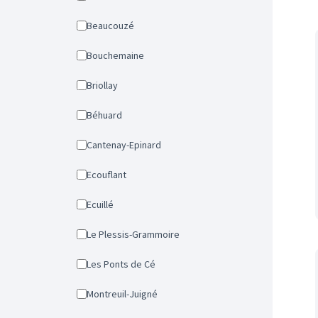
Beaucouzé
Bouchemaine
Briollay
Béhuard
Cantenay-Epinard
Ecouflant
Ecuillé
Le Plessis-Grammoire
Les Ponts de Cé
Montreuil-Juigné