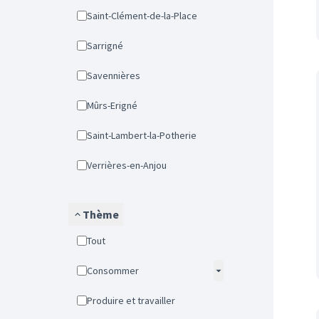
Saint-Clément-de-la-Place
Sarrigné
Savennières
Mûrs-Erigné
Saint-Lambert-la-Potherie
Verrières-en-Anjou
Thème
Tout
Consommer
Produire et travailler