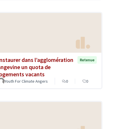
Instaurer dans l’agglomération
Retenue
angevine un quota de
logements vacants
Youth For Climate Angers
0
0