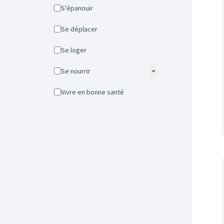
S'épanouir
Se déplacer
Se loger
Se nourrir
Vivre en bonne santé