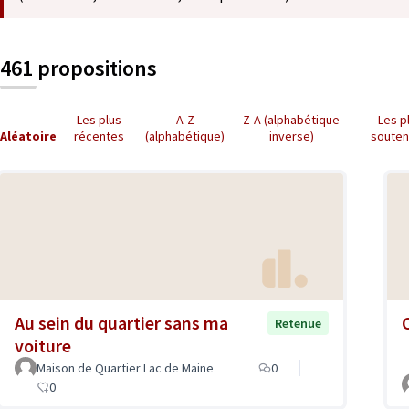
461 propositions
Les plus
A-Z
Z-A (alphabétique
Les p
Aléatoire
récentes
(alphabétique)
inverse)
soute
Au sein du quartier sans ma
Retenue
voiture
Maison de Quartier Lac de Maine
0
0