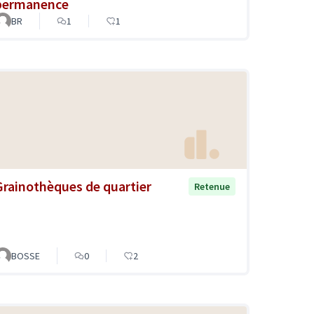
permanence
BR
1
1
Grainothèques de quartier
Retenue
BOSSE
0
2