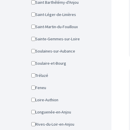
Saint Barthélémy-d'Anjou
Saint-Léger-de-Linières
Saint-Martin-du-Fouilloux
Sainte-Gemmes-sur-Loire
Soulaines-sur-Aubance
Soulaire-et-Bourg
Trélazé
Feneu
Loire-Authion
Longuenée-en-Anjou
Rives-du-Loir-en-Anjou