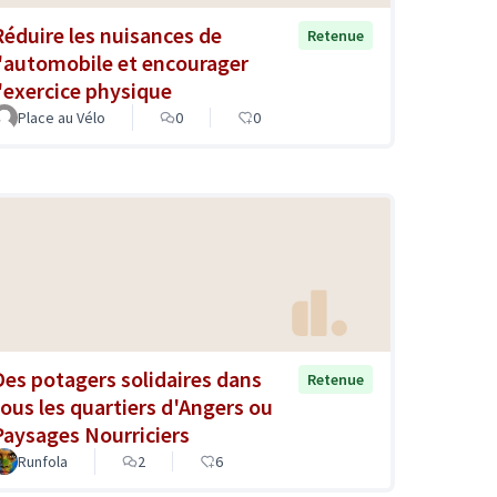
Réduire les nuisances de
Retenue
l'automobile et encourager
l'exercice physique
Place au Vélo
0
0
Des potagers solidaires dans
Retenue
tous les quartiers d'Angers ou
Paysages Nourriciers
Runfola
2
6