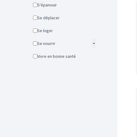
S'épanouir
Se déplacer
Se loger
Se nourrir
Vivre en bonne santé