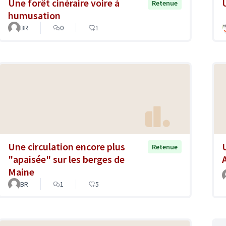
Une forêt cinéraire voire à
Retenue
humusation
BR
0
1
Une circulation encore plus
Retenue
"apaisée" sur les berges de
Maine
BR
1
5