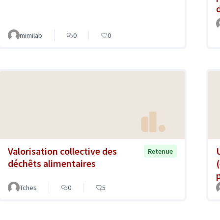
mimilab
0
0
Valorisation collective des
Retenue
déchêts alimentaires
Tches
0
5