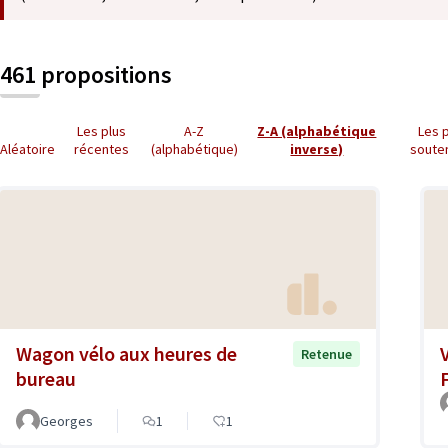
461 propositions
Les plus
A-Z
Z-A (alphabétique
Les 
Aléatoire
récentes
(alphabétique)
inverse)
soute
Wagon vélo aux heures de
Retenue
bureau
Georges
1
1