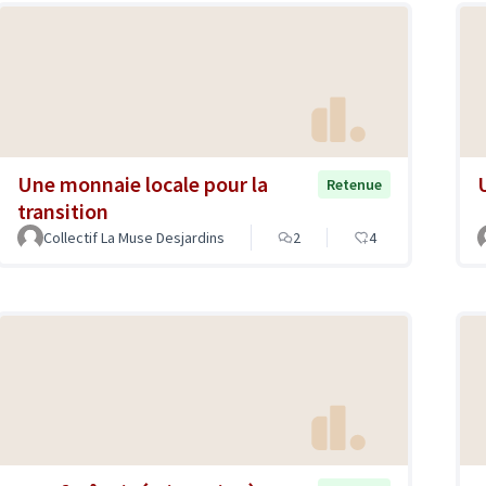
Une monnaie locale pour la
U
Retenue
transition
Collectif La Muse Desjardins
2
4