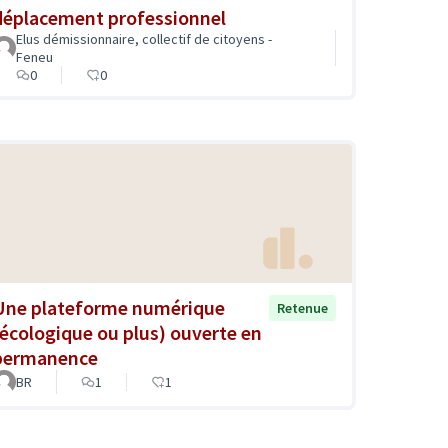
déplacement professionnel
Elus démissionnaire, collectif de citoyens -
Feneu
0
0
Une plateforme numérique
Retenue
(écologique ou plus) ouverte en
permanence
BR
1
1