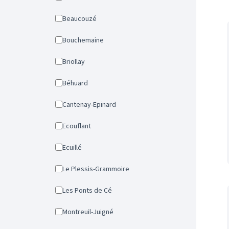
Beaucouzé
Bouchemaine
Briollay
Béhuard
Cantenay-Epinard
Ecouflant
Ecuillé
Le Plessis-Grammoire
Les Ponts de Cé
Montreuil-Juigné