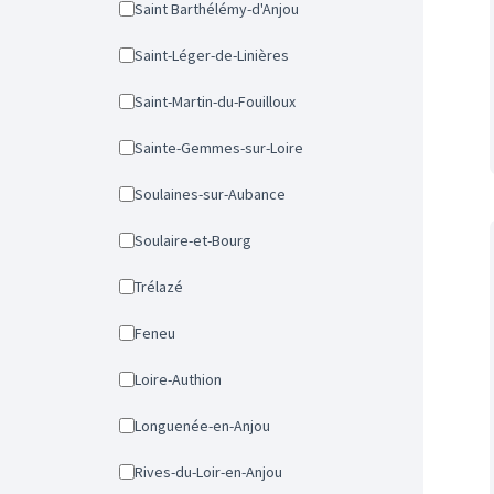
Saint Barthélémy-d'Anjou
Saint-Léger-de-Linières
Saint-Martin-du-Fouilloux
Sainte-Gemmes-sur-Loire
Soulaines-sur-Aubance
Soulaire-et-Bourg
Trélazé
Feneu
Loire-Authion
Longuenée-en-Anjou
Rives-du-Loir-en-Anjou