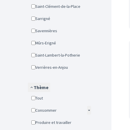
Saint-Clément-de-la-Place
Sarrigné
Savennières
Mûrs-Erigné
Saint-Lambert-la-Potherie
Verrières-en-Anjou
Thème
Tout
Consommer
Produire et travailler