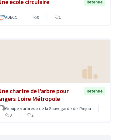
Une école circulaire
Retenue
ADECC
0
1
Une chartre de l’arbre pour
Retenue
Angers Loire Métropole
Groupe « arbres » de la Sauvegarde de l’Anjou
0
2