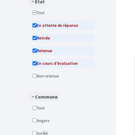
État
Tout
En attente de réponse
Retirée
Retenue
En cours d'évaluation
Non retenue
Commune
Tout
Angers
Avrillé