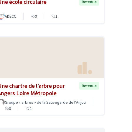
Une école circulaire
Retenue
ADECC
0
1
Une chartre de l’arbre pour
Retenue
Angers Loire Métropole
Groupe « arbres » de la Sauvegarde de l’Anjou
0
2