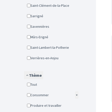
Saint-Clément-de-la-Place
Sarrigné
Savennières
Mûrs-Erigné
Saint-Lambert-la-Potherie
Verrières-en-Anjou
Thème
Tout
Consommer
Produire et travailler