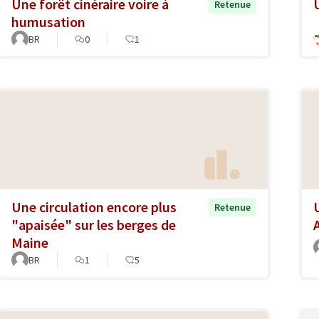
Une forêt cinéraire voire à
Retenue
humusation
BR
0
1
Une circulation encore plus
Retenue
"apaisée" sur les berges de
Maine
BR
1
5