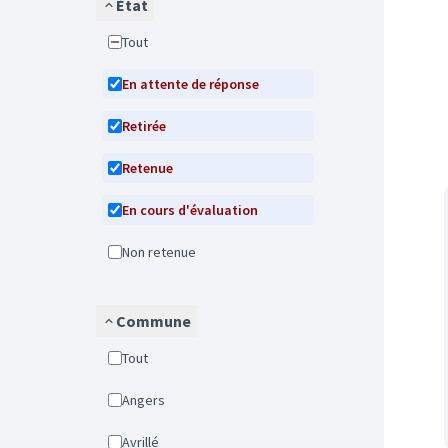
État
Tout
En attente de réponse
Retirée
Retenue
En cours d'évaluation
Non retenue
Commune
Tout
Angers
Avrillé