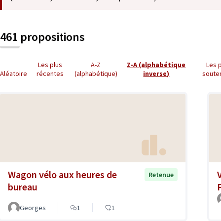
461 propositions
Les plus
A-Z
Z-A (alphabétique
Les 
Aléatoire
récentes
(alphabétique)
inverse)
soute
Wagon vélo aux heures de
Retenue
bureau
Georges
1
1