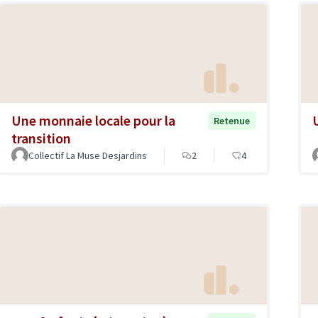
Une monnaie locale pour la
U
Retenue
transition
Collectif La Muse Desjardins
2
4