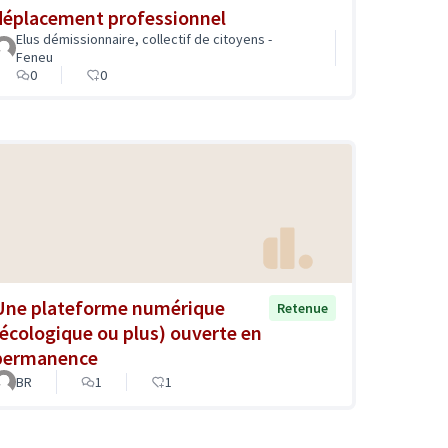
déplacement professionnel
Elus démissionnaire, collectif de citoyens -
Feneu
0
0
Une plateforme numérique
Retenue
(écologique ou plus) ouverte en
permanence
BR
1
1