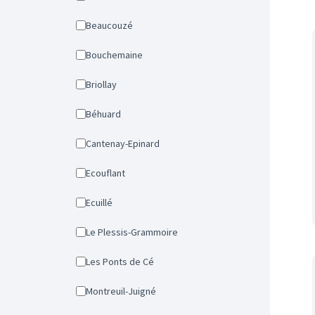
Beaucouzé
Bouchemaine
Briollay
Béhuard
Cantenay-Epinard
Ecouflant
Ecuillé
Le Plessis-Grammoire
Les Ponts de Cé
Montreuil-Juigné