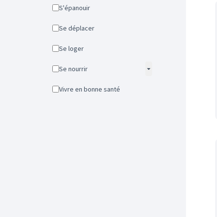
S'épanouir
Se déplacer
Se loger
Se nourrir
Vivre en bonne santé