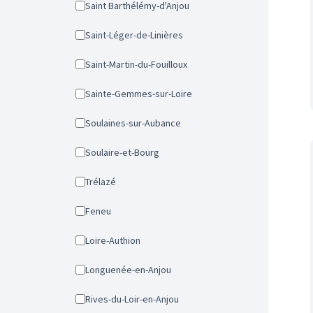
Saint Barthélémy-d'Anjou
Saint-Léger-de-Linières
Saint-Martin-du-Fouilloux
Sainte-Gemmes-sur-Loire
Soulaines-sur-Aubance
Soulaire-et-Bourg
Trélazé
Feneu
Loire-Authion
Longuenée-en-Anjou
Rives-du-Loir-en-Anjou