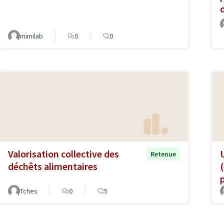
mimilab
0
0
Valorisation collective des
Retenue
déchêts alimentaires
Tches
0
5