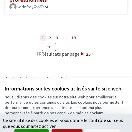
Godefroy
5
24
1
2
3
…
19
Résultats par page :
25
Voir toutes les propositions retirées
Informations sur les cookies utilisés sur le site web
Nous utilisons des cookies sur notre site Web pour améliorer la
Conditions d'utilisation
performance et les contenus du site. Les cookies nous permettent
Paramètres des cookies
de fournir une expérience utilisateur et un contenu plus
Ecrivons Angers sur X
Ecrivons Angers sur Facebook
personnalisés à partir de nos canaux de médias sociaux.
(Lien externe)
(Lien externe)
Ce site utilise des cookies et vous donne le contrôle sur ceux
Tout accepter
que vous souhaitez activer
Accepter seulement les cookies essentiels