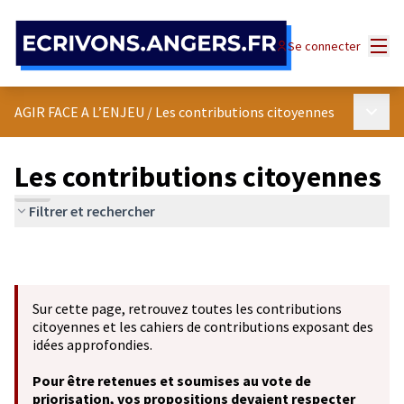
Panneau de gestion des cookies
Menu
Se connecter
Menu p
AGIR FACE A L’ENJEU
/
Les contributions citoyennes
Les contributions citoyennes
Filtrer et rechercher
Sur cette page, retrouvez toutes les contributions
citoyennes et les cahiers de contributions exposant des
idées approfondies.
Pour être retenues et soumises au vote de
priorisation, vos propositions devaient respecter