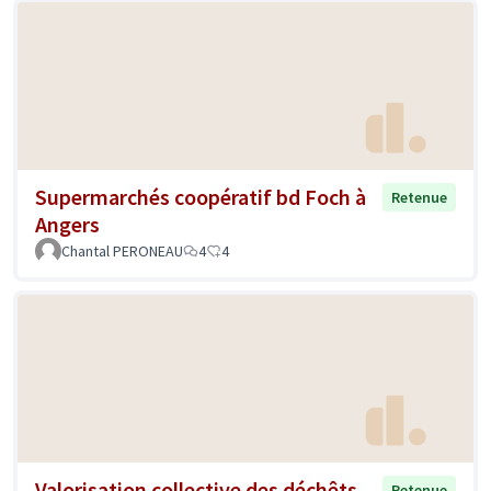
Supermarchés coopératif bd Foch à
Retenue
Angers
Chantal PERONEAU
4
4
Valorisation collective des déchêts
Retenue