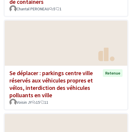
de containers
Chantal PERONEAU
5
1
Se déplacer : parkings centre ville
Retenue
réservés aux véhicules propres et
vélos, interdiction des véhicules
polluants en ville
Voisin JY
15
11