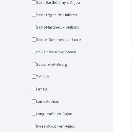
Saint Barthélémy-d'Anjou
Saint-Léger-de-Linières
Saint-Martin-du-Fouilloux
Sainte-Gemmes-sur-Loire
Soulaines-sur-Aubance
Soulaire-et-Bourg
Trélazé
Feneu
Loire-Authion
Longuenée-en-Anjou
Rives-du-Loir-en-Anjou