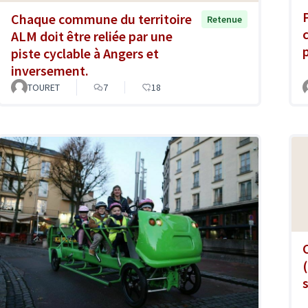
Chaque commune du territoire
Retenue
ALM doit être reliée par une
piste cyclable à Angers et
inversement.
TOURET
7
18