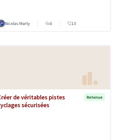
Nicolas Marty
0
13
Créer de véritables pistes
Retenue
cyclages sécurisées