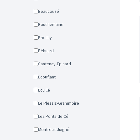
Beaucouzé
Bouchemaine
Briollay
Béhuard
Cantenay-Epinard
Ecouflant
Ecuillé
Le Plessis-Grammoire
Les Ponts de Cé
Montreuil-Juigné