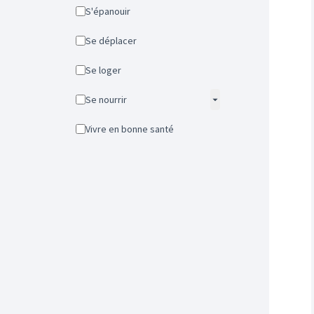
S'épanouir
Se déplacer
Se loger
Se nourrir
Vivre en bonne santé