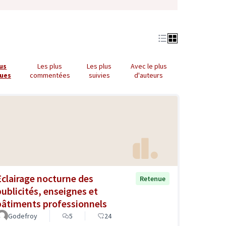
lus
Les plus
Les plus
Avec le plus
ues
commentées
suivies
d'auteurs
Eclairage nocturne des
Retenue
publicités, enseignes et
bâtiments professionnels
Godefroy
5
24