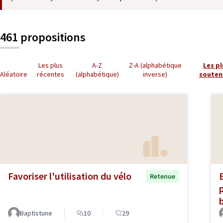
461 propositions
Les plus
A-Z
Z-A (alphabétique
Les p
Aléatoire
récentes
(alphabétique)
inverse)
souten
Favoriser l'utilisation du vélo
Retenue
Baptistune
10
29