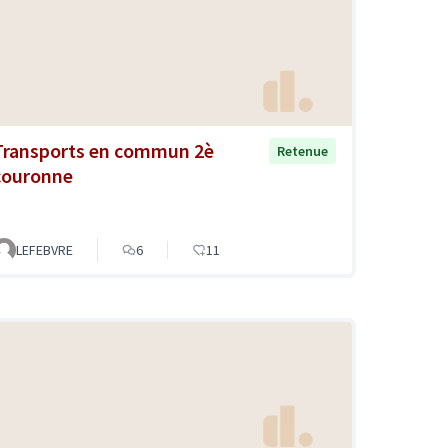
Transports en commun 2è
Retenue
couronne
LEFEBVRE
6
11