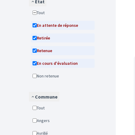
État
Tout
En attente de réponse
Retirée
Retenue
En cours d'évaluation
Non retenue
Commune
Tout
Angers
Avrillé