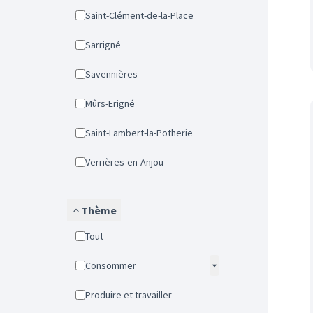
Saint-Clément-de-la-Place
Sarrigné
Savennières
Mûrs-Erigné
Saint-Lambert-la-Potherie
Verrières-en-Anjou
Thème
Tout
Consommer
Produire et travailler