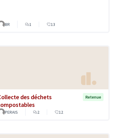
BR
1
13
Collecte des déchets
Retenue
compostables
PERAIS
2
12