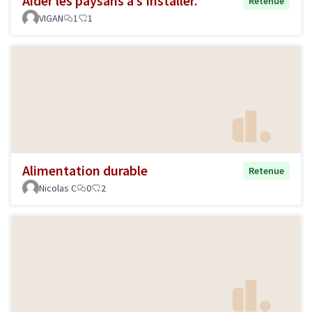
Aider les paysans à s’installer.
Retenue
VIGAN
1
1
Alimentation durable
Retenue
Nicolas C
0
2