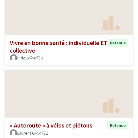
Vivre en bonne santé : individuelle ET
Retenue
collective
Pidoux
0
0
« Autoroute » à vélos et piétons
Retenue
Laurent G
4
2