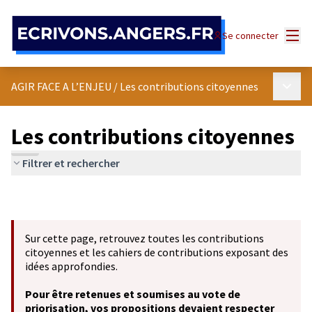
Panneau de gestion des cookies
Menu
Se connecter
Menu p
AGIR FACE A L’ENJEU
/
Les contributions citoyennes
Les contributions citoyennes
Filtrer et rechercher
Sur cette page, retrouvez toutes les contributions
citoyennes et les cahiers de contributions exposant des
idées approfondies.
Pour être retenues et soumises au vote de
priorisation, vos propositions devaient respecter