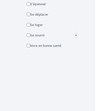
S'épanouir
Se déplacer
Se loger
Se nourrir
Vivre en bonne santé