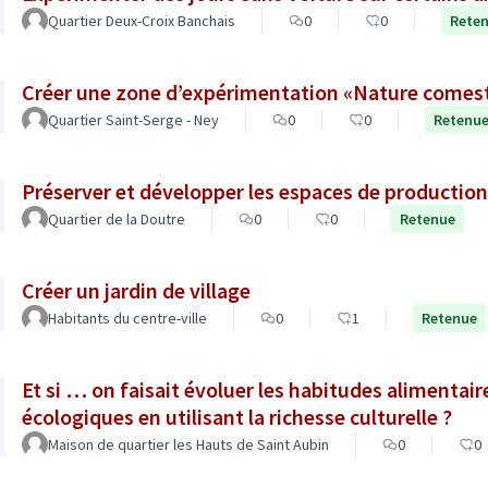
Quartier Deux-Croix Banchais
0
0
Rete
Créer une zone d’expérimentation «Nature comesti
Quartier Saint-Serge - Ney
0
0
Retenu
Préserver et développer les espaces de production
Quartier de la Doutre
0
0
Retenue
Créer un jardin de village
Habitants du centre-ville
0
1
Retenue
Et si … on faisait évoluer les habitudes alimentair
écologiques en utilisant la richesse culturelle ?
Maison de quartier les Hauts de Saint Aubin
0
0