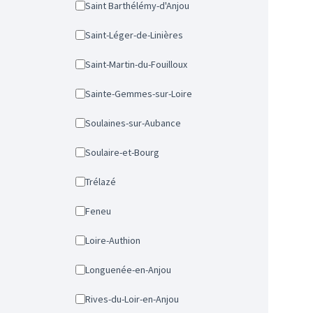
Saint Barthélémy-d'Anjou
Saint-Léger-de-Linières
Saint-Martin-du-Fouilloux
Sainte-Gemmes-sur-Loire
Soulaines-sur-Aubance
Soulaire-et-Bourg
Trélazé
Feneu
Loire-Authion
Longuenée-en-Anjou
Rives-du-Loir-en-Anjou