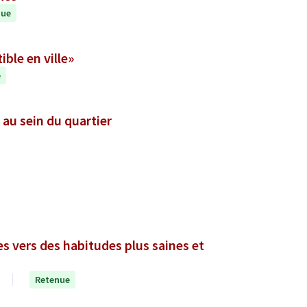
nue
ble en ville»
e
 au sein du quartier
es vers des habitudes plus saines et
Retenue