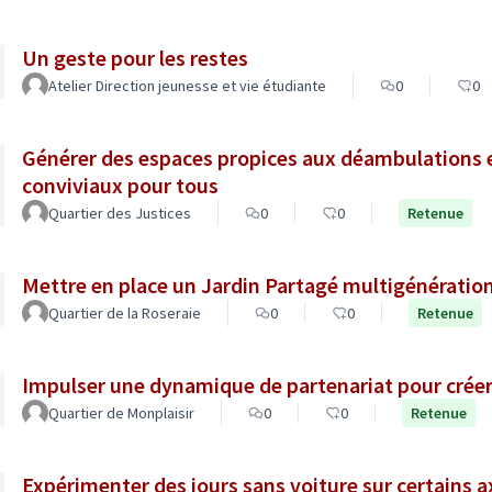
Un geste pour les restes
Atelier Direction jeunesse et vie étudiante
0
0
Générer des espaces propices aux déambulations 
conviviaux pour tous
Quartier des Justices
0
0
Retenue
Mettre en place un Jardin Partagé multigénératio
Quartier de la Roseraie
0
0
Retenue
Impulser une dynamique de partenariat pour créer 
Quartier de Monplaisir
0
0
Retenue
Expérimenter des jours sans voiture sur certains a