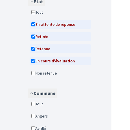
État
Tout
En attente de réponse
Retirée
Retenue
En cours d'évaluation
Non retenue
Commune
Tout
Angers
Avrillé