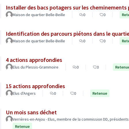
Installer des bacs potagers sur les cheminements 
Maison de quartier Belle-Beille
0
0
Ret
Identification des parcours piétons dans le quarti
Maison de quartier Belle-Beille
0
0
Ret
4 actions approfondies
Elus du Plessis-Grammoire
0
0
Retenu
15 actions approfondies
Elus d'Angers
0
0
Retenue
Un mois sans déchet
Verrières-en-Anjou - Elus, membre de la commission DD, présidents
Retenue