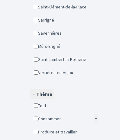
Saint-Clément-de-la-Place
Sarrigné
Savennières
Mûrs-Erigné
Saint-Lambert-la-Potherie
Verrières-en-Anjou
Thème
Tout
Consommer
Produire et travailler