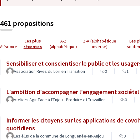
461 propositions
Les plus
A-Z
Z-A (alphabétique
Les p
Aléatoire
récentes
(alphabétique)
inverse)
soute
Sensibiliser et conscientiser le public et les usager
Association Rives du Loir en Transition
0
1
L'ambition d'accompagner l'engagement sociétal d
Ateliers Agir Face à l'Enjeu - Produire et Travailler
0
Informer les citoyens sur les applications de covoi
quotidiens
Les élus de la commune de Longuenée-en-Anjou
0