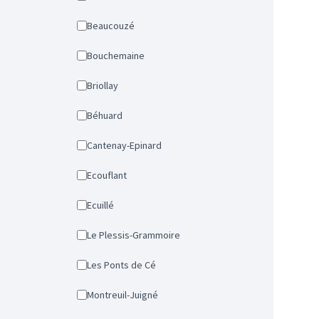
Beaucouzé
Bouchemaine
Briollay
Béhuard
Cantenay-Epinard
Ecouflant
Ecuillé
Le Plessis-Grammoire
Les Ponts de Cé
Montreuil-Juigné