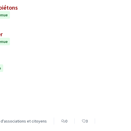
piétons
enue
er
enue
e
 d'associations et citoyens
0
0