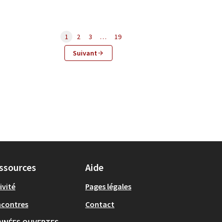
1
2
3
…
19
Suivant
ssources
Aide
ivité
Pages légales
ncontres
Contact