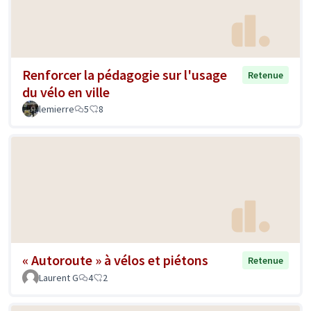
Renforcer la pédagogie sur l'usage
Retenue
du vélo en ville
lemierre
5
8
« Autoroute » à vélos et piétons
Retenue
Laurent G
4
2