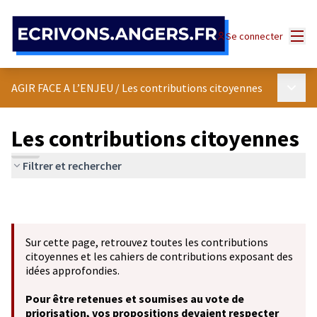
Panneau de gestion des cookies
Menu
Se connecter
Menu p
AGIR FACE A L’ENJEU
/
Les contributions citoyennes
Les contributions citoyennes
Filtrer et rechercher
Sur cette page, retrouvez toutes les contributions
citoyennes et les cahiers de contributions exposant des
idées approfondies.
Pour être retenues et soumises au vote de
priorisation, vos propositions devaient respecter