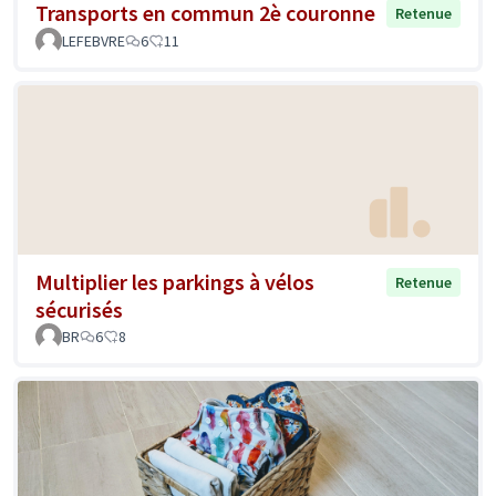
Transports en commun 2è couronne
Retenue
LEFEBVRE
6
11
Multiplier les parkings à vélos
Retenue
sécurisés
BR
6
8