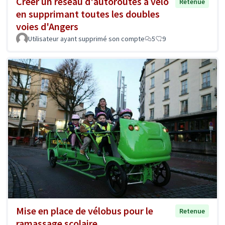
Créer un réseau d'autoroutes à vélo
Retenue
en supprimant toutes les doubles
voies d'Angers
Utilisateur ayant supprimé son compte
5
9
Mise en place de vélobus pour le
Retenue
ramassage scolaire