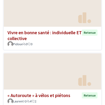
Vivre en bonne santé : individuelle ET
Retenue
collective
Pidoux
0
0
« Autoroute » à vélos et piétons
Retenue
Laurent G
4
2