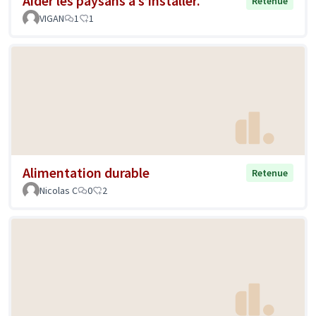
Aider les paysans à s’installer.
Retenue
VIGAN
1
1
Alimentation durable
Retenue
Nicolas C
0
2