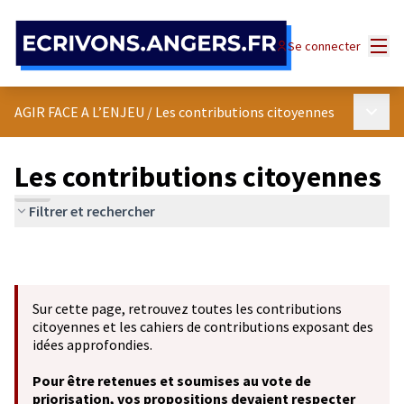
Panneau de gestion des cookies
Menu
Se connecter
Menu p
AGIR FACE A L’ENJEU
/
Les contributions citoyennes
Les contributions citoyennes
Filtrer et rechercher
Sur cette page, retrouvez toutes les contributions
citoyennes et les cahiers de contributions exposant des
idées approfondies.
Pour être retenues et soumises au vote de
priorisation, vos propositions devaient respecter