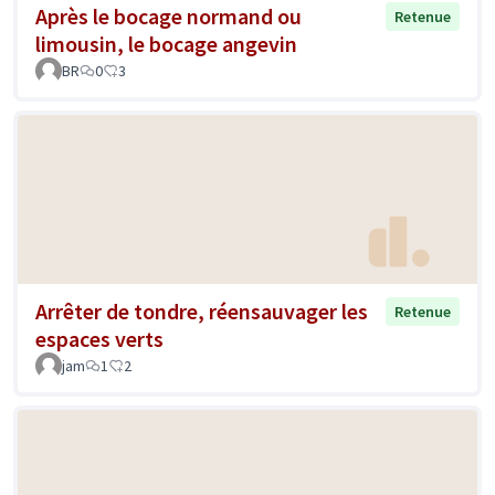
Après le bocage normand ou
Retenue
limousin, le bocage angevin
BR
0
3
Arrêter de tondre, réensauvager les
Retenue
espaces verts
jam
1
2