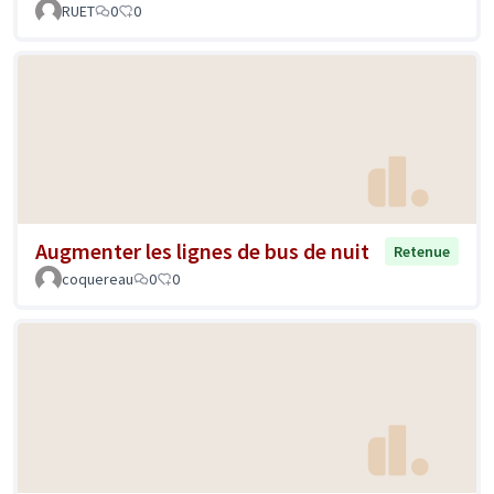
RUET
0
0
Augmenter les lignes de bus de nuit
Retenue
coquereau
0
0