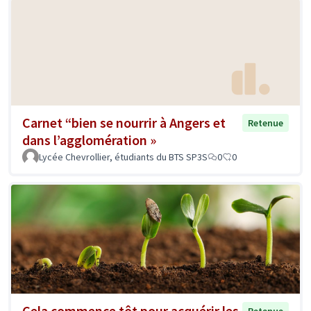
Carnet “bien se nourrir à Angers et
Retenue
dans l’agglomération »
Lycée Chevrollier, étudiants du BTS SP3S
0
0
Cela commence tôt pour acquérir les
Retenue