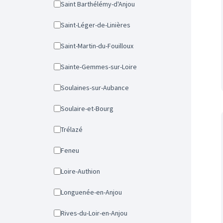
Saint Barthélémy-d'Anjou
Saint-Léger-de-Linières
Saint-Martin-du-Fouilloux
Sainte-Gemmes-sur-Loire
Soulaines-sur-Aubance
Soulaire-et-Bourg
Trélazé
Feneu
Loire-Authion
Longuenée-en-Anjou
Rives-du-Loir-en-Anjou