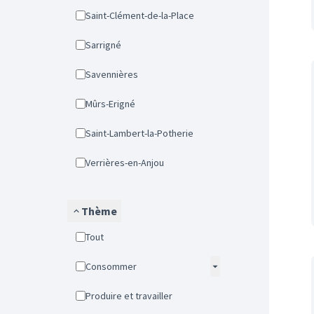
Saint-Clément-de-la-Place
Sarrigné
Savennières
Mûrs-Erigné
Saint-Lambert-la-Potherie
Verrières-en-Anjou
Thème
Tout
Consommer
Produire et travailler