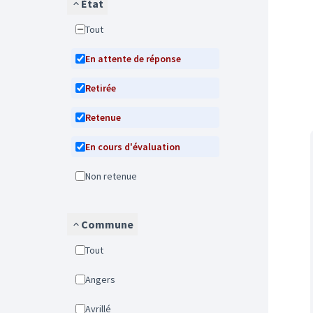
État
Tout
En attente de réponse
Retirée
Retenue
En cours d'évaluation
Non retenue
Commune
Tout
Angers
Avrillé