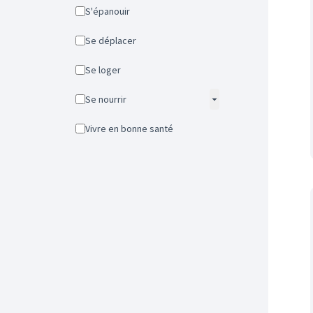
S'épanouir
Se déplacer
Se loger
Se nourrir
Vivre en bonne santé