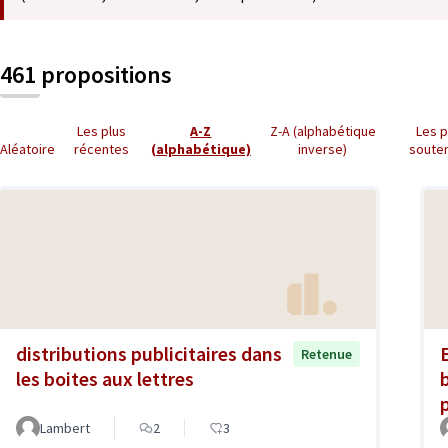
461 propositions
Les plus
A-Z
Z-A (alphabétique
Les p
Aléatoire
récentes
(alphabétique)
inverse)
soute
distributions publicitaires dans
Retenue
les boites aux lettres
Lambert
2
3