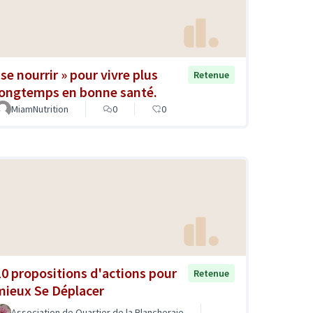
«se nourrir » pour vivre plus
Retenue
longtemps en bonne santé.
MiamNutrition
0
0
10 propositions d'actions pour
Retenue
mieux Se Déplacer
Association de Quartier de la Blancheraie