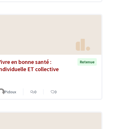
Vivre en bonne santé :
Retenue
individuelle ET collective
Pidoux
0
0