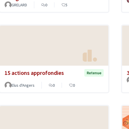
GRELARD
0
5
15 actions approfondies
Retenue
Elus d'Angers
0
0