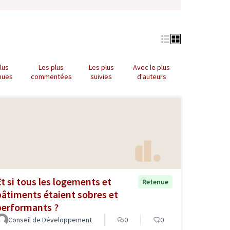
lus
Les plus
Les plus
Avec le plus
nues
commentées
suivies
d'auteurs
Et si tous les logements et
Retenue
bâtiments étaient sobres et
performants ?
Conseil de Développement
0
0