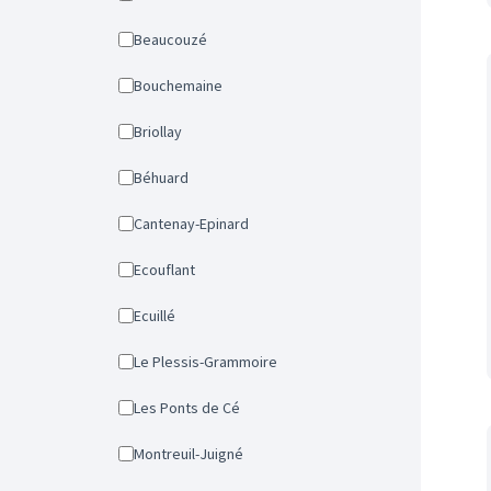
Beaucouzé
Bouchemaine
Briollay
Béhuard
Cantenay-Epinard
Ecouflant
Ecuillé
Le Plessis-Grammoire
Les Ponts de Cé
Montreuil-Juigné