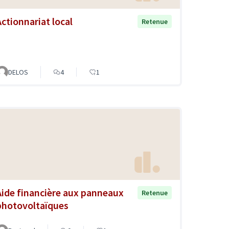
Actionnariat local
Retenue
DELOS
4
1
Aide financière aux panneaux
Retenue
photovoltaïques