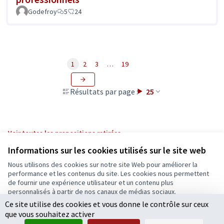
Godefroy
5
24
1
2
3
…
19
Résultats par page :
25
Voir toutes les propositions retirées
Informations sur les cookies utilisés sur le site web
Nous utilisons des cookies sur notre site Web pour améliorer la
Conditions d'utilisation
performance et les contenus du site. Les cookies nous permettent
Paramètres des cookies
de fournir une expérience utilisateur et un contenu plus
Ecrivons Angers sur X
Ecrivons Angers sur Facebook
personnalisés à partir de nos canaux de médias sociaux.
(Lien externe)
(Lien externe)
Ce site utilise des cookies et vous donne le contrôle sur ceux
Tout accepter
que vous souhaitez activer
Accepter seulement les cookies essentiels