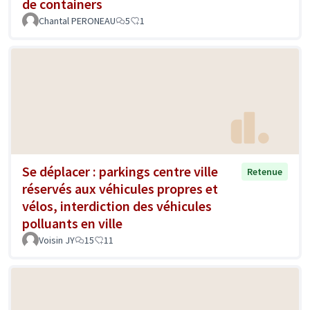
de containers
Chantal PERONEAU
5
1
Se déplacer : parkings centre ville
Retenue
réservés aux véhicules propres et
vélos, interdiction des véhicules
polluants en ville
Voisin JY
15
11