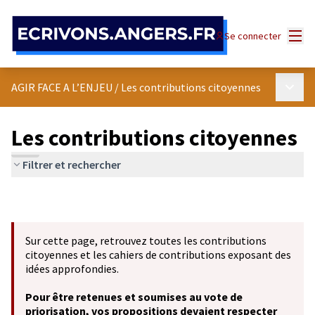
Panneau de gestion des cookies
Menu
Se connecter
Menu p
AGIR FACE A L’ENJEU
/
Les contributions citoyennes
Les contributions citoyennes
Filtrer et rechercher
Sur cette page, retrouvez toutes les contributions
citoyennes et les cahiers de contributions exposant des
idées approfondies.
Pour être retenues et soumises au vote de
priorisation, vos propositions devaient respecter