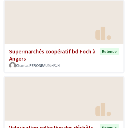
Supermarchés coopératif bd Foch à
Retenue
Angers
Chantal PERONEAU
4
4
Valorisation collective des déchêts
Retenue