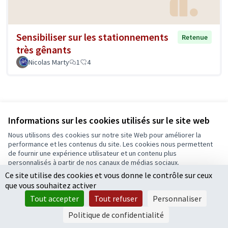
Sensibiliser sur les stationnements
Retenue
très gênants
Nicolas Marty
1
4
1
2
3
…
10
Informations sur les cookies utilisés sur le site web
Nous utilisons des cookies sur notre site Web pour améliorer la
Résultats par page :
50
performance et les contenus du site. Les cookies nous permettent
de fournir une expérience utilisateur et un contenu plus
personnalisés à partir de nos canaux de médias sociaux.
Ce site utilise des cookies et vous donne le contrôle sur ceux
Tout accepter
que vous souhaitez activer
Voir toutes les propositions retirées
Accepter seulement les cookies essentiels
Tout accepter
Tout refuser
Personnaliser
Paramètres
Politique de confidentialité
Conditions d'utilisation