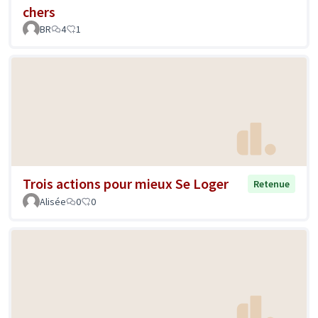
chers
BR
4
1
Trois actions pour mieux Se Loger
Retenue
Alisée
0
0