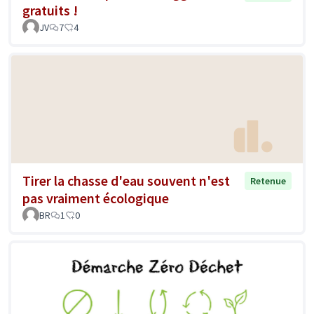
gratuits !
JV
7
4
Tirer la chasse d'eau souvent n'est
Retenue
pas vraiment écologique
BR
1
0