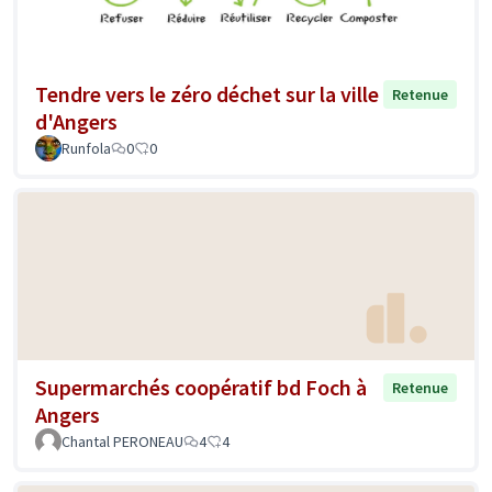
Tendre vers le zéro déchet sur la ville
Retenue
d'Angers
Runfola
0
0
Supermarchés coopératif bd Foch à
Retenue
Angers
Chantal PERONEAU
4
4