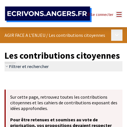
Panneau de gestion des cookies
Menu
Se connecter
Menu p
AGIR FACE A L’ENJEU
/
Les contributions citoyennes
Les contributions citoyennes
Filtrer et rechercher
Sur cette page, retrouvez toutes les contributions
citoyennes et les cahiers de contributions exposant des
idées approfondies.
Pour être retenues et soumises au vote de
priorisation, vos propositions devaient respecter