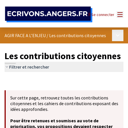
Panneau de gestion des cookies
Menu
Se connecter
Menu p
AGIR FACE A L’ENJEU
/
Les contributions citoyennes
Les contributions citoyennes
Filtrer et rechercher
Sur cette page, retrouvez toutes les contributions
citoyennes et les cahiers de contributions exposant des
idées approfondies.
Pour être retenues et soumises au vote de
priorisation, vos propositions devaient respecter