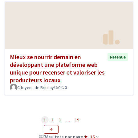
Mieux se nourrir demain en
Retenue
développant une plateforme web
unique pour recenser et valoriser les
producteurs locaux
Citoyens de Briollay
0
0
1
2
3
…
19
Résultats par page :
25