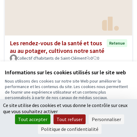
Les rendez-vous de la santé et tous
Retenue
au au potager, cultivons notre santé
Collectif d'habitants de Saint-Clément
0
0
Informations sur les cookies utilisés sur le site web
Nous utilisons des cookies sur notre site Web pour améliorer la
performance et les contenus du site. Les cookies nous permettent
de fournir une expérience utilisateur et un contenu plus
personnalisés à partir de nos canaux de médias sociaux.
Ce site utilise des cookies et vous donne le contrôle sur ceux
Tout accepter
que vous souhaitez activer
Accepter seulement les cookies essentiels
Tout accepter
Tout refuser
Personnaliser
Valoriser et développer les modes de
Retenue
Paramètres
Politique de confidentialité
déplacements alternatifs à la voiture