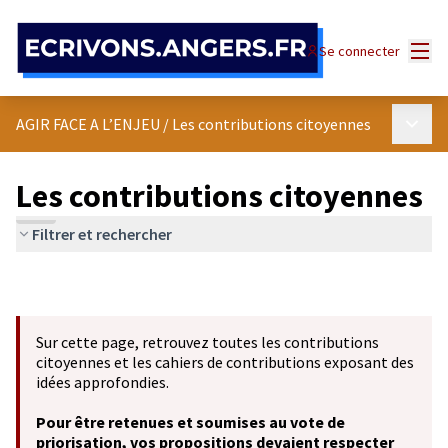
Panneau de gestion des cookies
Menu
Se connecter
Menu p
AGIR FACE A L’ENJEU
/
Les contributions citoyennes
Les contributions citoyennes
Filtrer et rechercher
Sur cette page, retrouvez toutes les contributions
citoyennes et les cahiers de contributions exposant des
idées approfondies.
Pour être retenues et soumises au vote de
priorisation, vos propositions devaient respecter