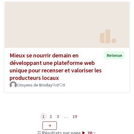
Mieux se nourrir demain en
Retenue
développant une plateforme web
unique pour recenser et valoriser les
producteurs locaux
Citoyens de Briollay
0
0
1
2
3
…
19
Résultats par page :
20