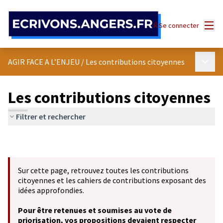
Panneau de gestion des cookies
Menu
Se connecter
Menu p
AGIR FACE A L’ENJEU
/
Les contributions citoyennes
Les contributions citoyennes
Filtrer et rechercher
Sur cette page, retrouvez toutes les contributions
citoyennes et les cahiers de contributions exposant des
idées approfondies.
Pour être retenues et soumises au vote de
priorisation, vos propositions devaient respecter